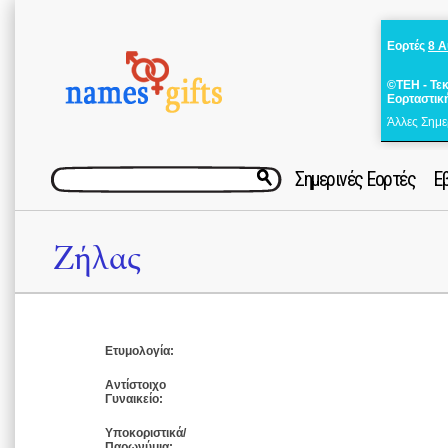
Εορτές
8 
©ΤΕΗ - Τε
Εορταστικ
Άλλες Σημε
Σημερινές Εορτές
Ε
Ζήλας
Ετυμολογία:
Αντίστοιχο
Γυναικείο:
Υποκοριστικά/
Παρωνύμια: