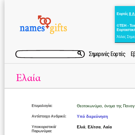
Εορτές
8 
©ΤΕΗ - Τε
Εορταστικ
Άλλες Σημε
Σημερινές Εορτές
Ε
Ελαία
Ετυμολογία:
Θεοτοκωνύμιο, όνομα της Παναγ
Αντίστοιχο Ανδρικό:
Υπό διερεύνηση
Υποκοριστικά/
Ελιά
,
Ελίτσα
,
Λαία
Παρωνύμια: