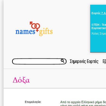
Εορτές
7 
©ΤΕΗ - Τε
Εορταστικ
Άλλες Σημε
Σημερινές Εορτές
Ε
Δόξα
Ετυμολογία:
Από το αρχαίο Ελληνικό ρήμα δ
μόνο την καλή φήμη και σημαίνει