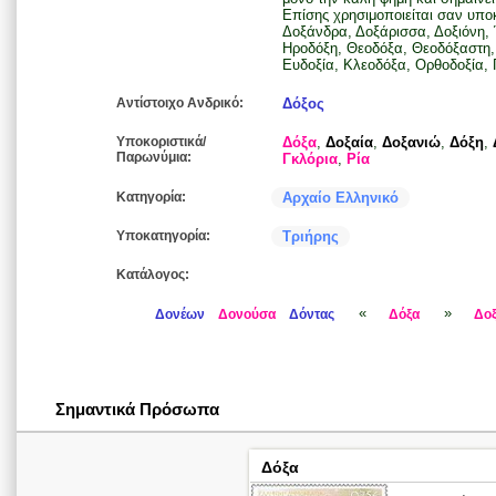
Επίσης χρησιμοποιείται σαν υπ
Δοξάνδρα, Δοξάρισσα, Δοξιόνη, 
Ηροδόξη, Θεοδόξα, Θεοδόξαστη, 
Ευδοξία, Κλεοδόξα, Ορθοδοξία,
Αντίστοιχο Ανδρικό:
Δόξος
Υποκοριστικά/
Δόξα
,
Δοξαία
,
Δοξανιώ
,
Δόξη
,
Παρωνύμια:
Γκλόρια
,
Ρία
Κατηγορία:
Αρχαίο Ελληνικό
Υποκατηγορία:
Τριήρης
Κατάλογος:
«
»
Δονέων
Δονούσα
Δόντας
Δόξα
Δο
Σημαντικά Πρόσωπα
Δόξα