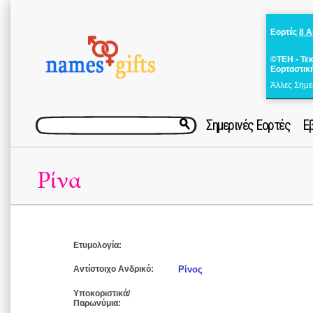
Εορτές
8 
©ΤΕΗ - Τε
Εορταστικ
Άλλες Σημε
Σημερινές Εορτές
Ε
Ρίνα
Ετυμολογία:
Αντίστοιχο Ανδρικό:
Ρίνος
Υποκοριστικά/
Παρωνύμια: