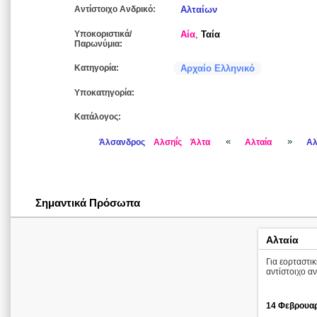
Αντίστοιχο Ανδρικό:
Αλταίων
Υποκοριστικά/
Αία
,
Ταία
Παρωνύμια:
Κατηγορία:
Αρχαίο Ελληνικό
Υποκατηγορία:
Κατάλογος:
«
»
Άλσανδρος
Αλσηΐς
Άλτα
Αλταία
Αλ
Σημαντικά Πρόσωπα
Αλταία
Για εορταστι
αντίστοιχο α
14 Φεβρουα