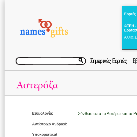
Εορτές
©ΤΕΗ -
Εορτασ
Άλλες Σ
Σημερινές Εορτές
Ε
Αστερόζα
Ετυμολογία:
Σύνθετο από το Αστέρω και το Ρ
Αντίστοιχο Ανδρικό:
Υποκοριστικά/