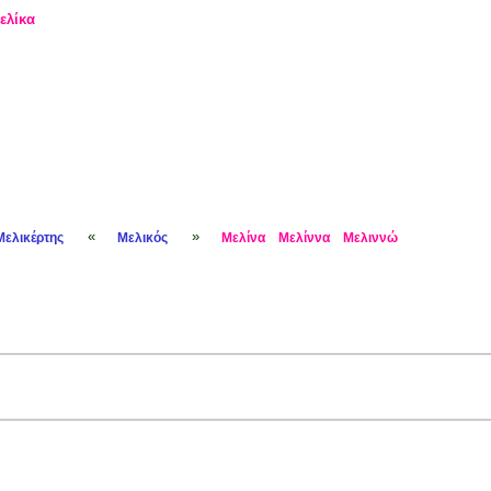
ελίκα
«
»
Μελικέρτης
Μελικός
Μελίνα
Μελίννα
Μελιννώ