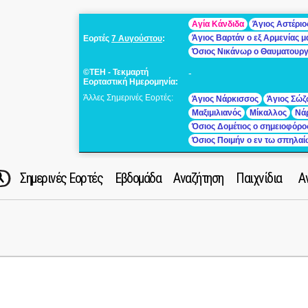
Αγία Κάνδιδα
Άγιος Αστέριο
Άγιος Βαρτάν ο εξ Αρμενίας 
Εορτές
7 Αυγούστου
:
Όσιος Νικάνωρ ο Θαυματουρ
©ΤΕΗ - Τεκμαρτή
-
Εορταστική Ημερομηνία:
Άλλες Σημερινές Εορτές:
Άγιος Νάρκισσος
Άγιος Σώζ
Μαξιμιλιανός
Μίκαλλος
Νά
Όσιος Δομέτιος ο σημειοφόρο
Όσιος Ποιμήν ο εν τω σπηλα
Σημερινές Εορτές
Εβδομάδα
Αναζήτηση
Παιχνίδια
Α