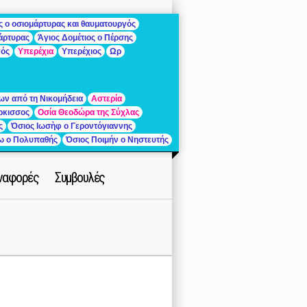
ς ο οσιομάρτυρας και θαυματουργός
μάρτυρας
Άγιος Δομέτιος ο Πέρσης
γός
Υπερέχια
Υπερέχιος
Ωρ
ων από τη Νικομήδεια
Αστερία
ρκισσος
Οσία Θεοδώρα της Σύχλας
ς
Όσιος Ιωσὴφ ο Γεροντόγιαννης
ίω ο Πολυπαθής
Όσιος Ποιμήν ο Νηστευτής
ναφορές
Συμβουλές