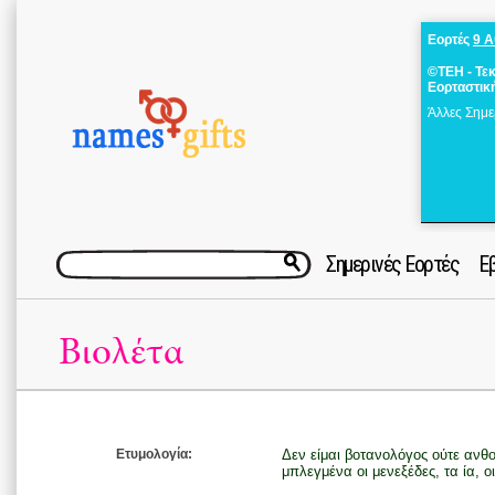
Εορτές
9 
©ΤΕΗ - Τε
Εορταστικ
Άλλες Σημε
Σημερινές Εορτές
Ε
Βιολέτα
Ετυμολογία:
Δεν είμαι βοτανολόγος ούτε ανθ
μπλεγμένα οι μενεξέδες, τα ία, οι 