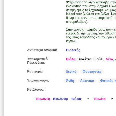
Ψάχνοντάς το λίγο κατέληξα στο
ίδιο άνθος που στην αρχαία Ελλ
στιγμή εμείς το ξεχάσαμε και μας
Ιταλοί σαν βιολέτα και βιόλα. Νε
θεωρείται σαν το υποκοριστικό το
σταυρόλεξων).
Στην αρχαία πατρίδα μας, ήταν 
εξέφραζε την αγάπη, την αθωότη
της θεάς Αφροδίτης και του γιου 
κήπων.
Αντίστοιχο Ανδρικό:
Βιολετής
Υποκοριστικά/
Βιόλα
,
Βιολέττα
,
Γιούλι
,
Λέτα
,
Παρωνύμια:
Κατηγορία:
Ξενικό
Φυσιογενές
Υποκατηγορία:
Άνθη
Λατινικό
Φυτικός 
Κατάλογος:
«
»
Βιολάνθη
Βιολάνθης
Βιόλας
Βιολέτα