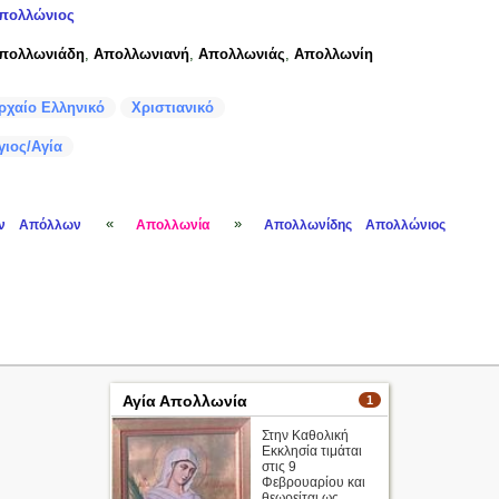
πολλώνιος
πολλωνιάδη
,
Απολλωνιανή
,
Απολλωνιάς
,
Απολλωνίη
ρχαίο Ελληνικό
Χριστιανικό
γιος/Αγία
«
»
ν
Απόλλων
Απολλωνία
Απολλωνίδης
Απολλώνιος
Αγία Απολλωνία
1
Στην Καθολική
Εκκλησία τιμάται
στις 9
Φεβρουαρίου και
θεωρείται ως