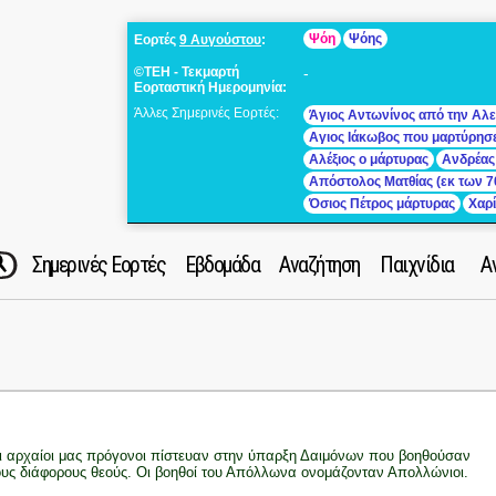
Ψόη
Ψόης
Εορτές
9 Αυγούστου
:
©ΤΕΗ - Τεκμαρτή
-
Εορταστική Ημερομηνία:
Άλλες Σημερινές Εορτές:
Άγιος Αντωνίνος από την Αλε
Αγιος Ιάκωβος που μαρτύρησ
Αλέξιος ο μάρτυρας
Ανδρέας
Απόστολος Ματθίας (εκ των 7
Όσιος Πέτρος μάρτυρας
Χαρ
Σημερινές Εορτές
Εβδομάδα
Αναζήτηση
Παιχνίδια
Α
ι αρχαίοι μας πρόγονοι πίστευαν στην ύπαρξη Δαιμόνων που βοηθούσαν
ους διάφορους θεούς. Οι βοηθοί του Απόλλωνα ονομάζονταν Απολλώνιοι.