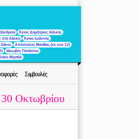
ξάνδρεια
Άγιος Δημήτριος Χάλκης
ε στη Χάλκη
Άγιος Ιωάννης
 Ζάκος
Απόστολος Ματθίας (εκ των 12)
0)
Ιάκωβος Πατάτσος
ίλαος Μιχαήλ
ναφορές
Συμβουλές
30 Οκτωβρίου