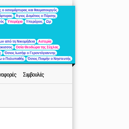
ς ο οσιομάρτυρας και θαυματουργός
μάρτυρας
Άγιος Δομέτιος ο Πέρσης
γός
Υπερέχια
Υπερέχιος
Ωρ
ων από τη Νικομήδεια
Αστερία
ρκισσος
Οσία Θεοδώρα της Σύχλας
ς
Όσιος Ιωσὴφ ο Γεροντόγιαννης
ίω ο Πολυπαθής
Όσιος Ποιμήν ο Νηστευτής
ναφορές
Συμβουλές