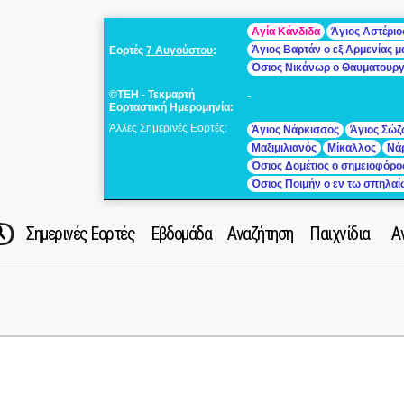
Αγία Κάνδιδα
Άγιος Αστέριο
Άγιος Βαρτάν ο εξ Αρμενίας 
Εορτές
7 Αυγούστου
:
Όσιος Νικάνωρ ο Θαυματουρ
©ΤΕΗ - Τεκμαρτή
-
Εορταστική Ημερομηνία:
Άλλες Σημερινές Εορτές:
Άγιος Νάρκισσος
Άγιος Σώζ
Μαξιμιλιανός
Μίκαλλος
Νά
Όσιος Δομέτιος ο σημειοφόρο
Όσιος Ποιμήν ο εν τω σπηλα
Σημερινές Εορτές
Εβδομάδα
Αναζήτηση
Παιχνίδια
Α