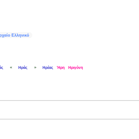
ρχαίο Ελληνικό
«
»
άς
Ηράς
Ηρέας
Ήρη
Ηριγόνη