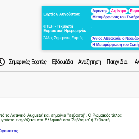
Αφέντης
Αφέντρα
Ευμο
Εορτές
6 Αυγούστου
:
Μεταμόρφωσις του Σωτήρ
©ΤΕΗ - Τεκμαρτή
-
Εορταστική Ημερομηνία:
Άλλες Σημερινές Εορτές:
Άγιος Αββακούμ ο Νεομάρ
Η Μεταμόρφωση του Σωτή
Σημερινές Εορτές
Εβδομάδα
Αναζήτηση
Παιχνίδια
Α
πό το Λατινικό 'Augusta' και σημαίνει "σεβαστή". Ο Ρωμαϊκός τίτλος
υγούστα εκφράζεται στα Ελληνικά σαν 'Σεβάσμια' ή Σεβαστή.
ύγουστος