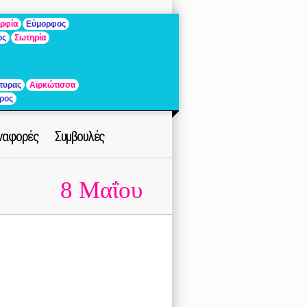
ρφία
Εύμορφος
ος
Σωτηρία
τυρας
Αϊρκώτισσα
ρος
ναφορές
Συμβουλές
8 Μαΐου