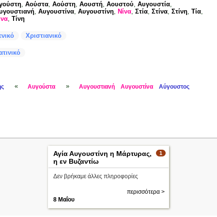
γούστη
,
Αούστα
,
Αούστη
,
Αουστή
,
Αουστού
,
Αυγουστία
,
υγουστιανή
,
Αυγουστίνα
,
Αυγουστίνη
,
Νίνα
,
Στία
,
Στίνα
,
Στίνη
,
Τία
,
ίνα
,
Τίνη
ενικό
Χριστιανικό
ατινικό
«
»
ης
Αυγούστα
Αυγουστιανή
Αυγουστίνα
Αύγουστος
Αγία Αυγουστίνη η Μάρτυρας,
1
η εν Βυζαντίω
Δεν βρήκαμε άλλες πληροφορίες
περισσότερα >
8 Μαΐου