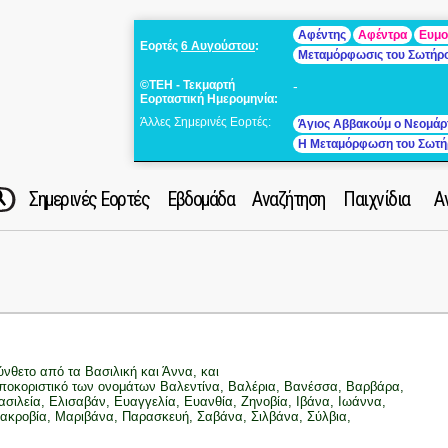
Αφέντης
Αφέντρα
Ευμο
Εορτές
6 Αυγούστου
:
Μεταμόρφωσις του Σωτήρ
©ΤΕΗ - Τεκμαρτή
-
Εορταστική Ημερομηνία:
Άλλες Σημερινές Εορτές:
Άγιος Αββακούμ ο Νεομάρ
Η Μεταμόρφωση του Σωτή
Σημερινές Εορτές
Εβδομάδα
Αναζήτηση
Παιχνίδια
Α
ύνθετο από τα Βασιλική και Άννα, και
ποκοριστικό των ονομάτων Βαλεντίνα, Βαλέρια, Βανέσσα, Βαρβάρα,
ασιλεία, Ελισαβάν, Ευαγγελία, Ευανθία, Ζηνοβία, Ιβάνα, Ιωάννα,
ακροβία, Μαριβάνα, Παρασκευή, Σαβάνα, Σιλβάνα, Σύλβια,