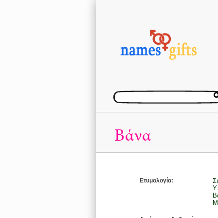
Βάνα
Ετυμολογία:
Σ
Υ
Β
Μ