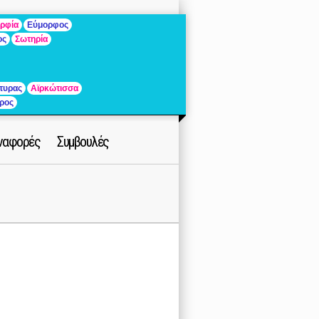
ρφία
Εύμορφος
ος
Σωτηρία
τυρας
Αϊρκώτισσα
ρος
ναφορές
Συμβουλές