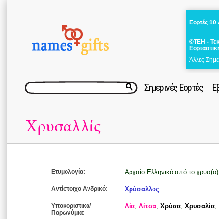
Εορτές
10
©ΤΕΗ - Τε
Εορταστικ
Άλλες Σημε
Σημερινές Εορτές
Ε
Χρυσαλλίς
Ετυμολογία:
Αρχαίο Ελληνικό από το χρυσ(ο) 
Αντίστοιχο Ανδρικό:
Χρύσαλλος
Υποκοριστικά/
Λία
,
Λίτσα
,
Χρύσα
,
Χρυσαλία
,
Παρωνύμια: