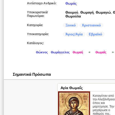
Αντίστοιχο Ανδρικό:
Θωμάς
Υποκοριστικά/
Θουμού
,
Θωμαγή
,
Θωμαγιώ
,
Παρωνύμια:
Θωμούλα
Κατηγορία:
Ξενικό
Χριστιανικό
Υποκατηγορία:
Άγιος/Αγία
Εβραϊκό
Κατάλογος:
«
»
Θώκνος
Θωμάγγελος
Θωμαή
Θωμαΐς
Σημαντικά Πρόσωπα
Αγία Θωμαΐς
Καταγόταν από
την Αλεξάνδρεια
όπου και
μαρτύρησε. Την
μαχαίρωσε ο
πεθερός της,