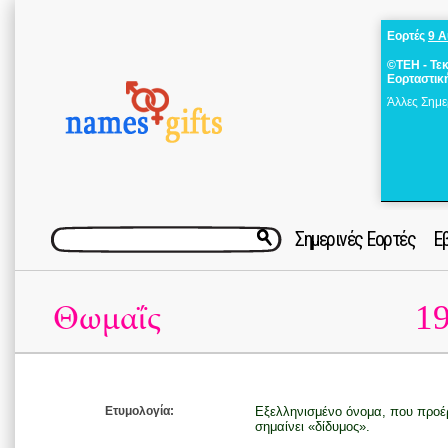
Εορτές
9 
©ΤΕΗ - Τε
Εορταστικ
Άλλες Σημε
Σημερινές Εορτές
Ε
19
Θωμαΐς
Ετυμολογία:
Εξελληνισμένο όνομα, που προέρχ
σημαίνει «δίδυμος».