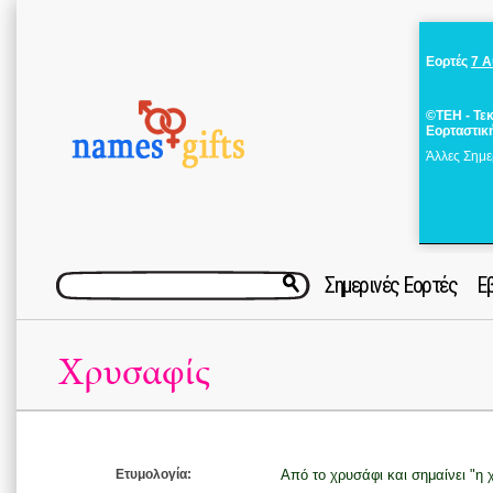
Εορτές
7 
©ΤΕΗ - Τε
Εορταστικ
Άλλες Σημε
Σημερινές Εορτές
Ε
Χρυσαφίς
Ετυμολογία:
Από το χρυσάφι και σημαίνει "η 