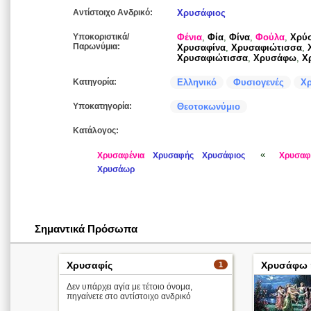
Αντίστοιχο Ανδρικό:
Χρυσάφιος
Υποκοριστικά/
Φένια
,
Φία
,
Φίνα
,
Φούλα
,
Χρύ
Παρωνύμια:
Χρυσαφίνα
,
Χρυσαφιώτισσα
,
Χρυσαφιώτισσα
,
Χρυσάφω
,
Χ
Κατηγορία:
Ελληνικό
Φυσιογενές
Χρ
Υποκατηγορία:
Θεοτοκωνύμιο
Κατάλογος:
«
Χρυσαφένια
Χρυσαφής
Χρυσάφιος
Χρυσαφ
Χρυσάωρ
Σημαντικά Πρόσωπα
Χρυσαφίς
Χρυσάφω 
1
Δεν υπάρχει αγία με τέτοιο όνομα,
πηγαίνετε στο αντίστοιχο ανδρικό