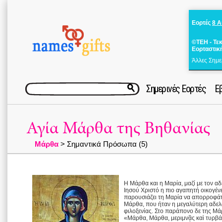
Εορτές
8 
©ΤΕΗ - Τε
Εορταστικ
Άλλες Σημε
Σημερινές Εορτές
Ε
Αγία Μάρθα της Βηθανίας
Μάρθα
> Σημαντικά Πρόσωπα (5)
Η Μάρθα και η Μαρία, μαζί με τον αδ
Ιησού Χριστό η πιο αγαπητή οικογένε
παρουσιάζει τη Μαρία να απορροφάτα
Μάρθα, που ήταν η μεγαλύτερη αδελφή
φιλοξενίας. Στο παράπονο δε της Μά
«Μάρθα, Μάρθα, μεριμνᾷς καὶ τυρβά