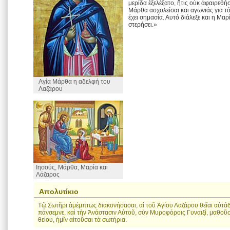
μερίδα ἐξελέξατο, ἥτις οὐκ ἀφαιρεθ
Μάρθα ασχολείσαι και αγωνιάς για τ
έχει σημασία. Αυτό διάλεξε και η Μαρ
στερήσει.»
Αγία Μάρθα η αδελφή του
Λαζάρου
Ιησούς, Μάρθα, Μαρία και
Λάζαρος
Απολυτίκιο
Τῷ Σωτῆρι ἀμέμπτως διακονήσασαι, αἱ τοῦ Ἁγίου Λαζάρου θεῖαι αὐτάδ
πάνσεμνε, καὶ τὴν Ἀνάστασιν Αὐτοῦ, σὺν Μυροφόροις Γυναιξί, μαθοῦ
θείου, ἡμῖν αἰτοῦσαι τὰ σωτήρια.