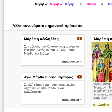
«
»
Μαρηλια
Μαρηλία
Μάρης
Μάρθα
Μα
Άλλα συνονόματα σημαντικά πρόσωπα
Μάρθα η αδελφόθεη
Μάρθα η κ
1
Σαν αδέλφια του Χριστού αναφέρονται οι
Ιάκωβος, Ιωσής, Ιούδας, Σίμων, Εσθήρ,
Μάρθα, και Σαλώμη.
περισσότερα >
Αγία Μάρθα η οσιομάρτυρας
4
Αγίες Θέκλα,
Συνελήφθησαν για προσηλυτισμό. Δεν
Μαριάμνη, Μ
δέχτηκαν να σταματήσουν και
Μαρία και Ε
εκτελέστηκαν.
οι πέντε κανο
Παρθένες
περισσότερα >
Απολυτίκιο