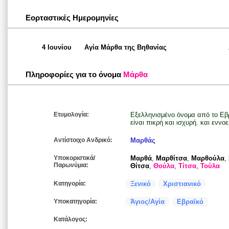
Εορταστικές Ημερομηνίες
4 Ιουνίου
Αγία Μάρθα της Βηθανίας
Πληροφορίες για το όνομα
Μάρθα
Ετυμολογία:
Εξελληνισμένο όνομα από το Εβραϊκό ρήμα מרר (μαράρ
είναι πικρή και ισχυρή. και εννο
Αντίστοιχο Ανδρικό:
Μαρθάς
Υποκοριστικά/
Μαρθά
,
Μαρθίτσα
,
Μαρθούλα
,
Παρωνύμια:
Θίτσα
,
Θούλα
,
Τίτσα
,
Τούλα
Κατηγορία:
Ξενικό
Χριστιανικό
Υποκατηγορία:
Άγιος/Αγία
Εβραϊκό
Κατάλογος: