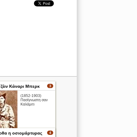
ζέιν Κάναρι Μπερκ
3
(1852-1903)
Πασίγνωστη σαν
Καλάμιτι
ρθα η οσιομάρτυρας
4