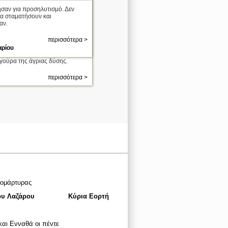
σαν για προσηλυτισμό. Δεν
να σταματήσουν και
αν.
περισσότερα >
αρίου
συμφορά, όλεθρος) Τζέιν,
γούρα της άγριας δύσης.
περισσότερα >
ιομάρτυρας
ου Λαζάρου
Κύρια Εορτή
αι Ενναθά οι πέντε