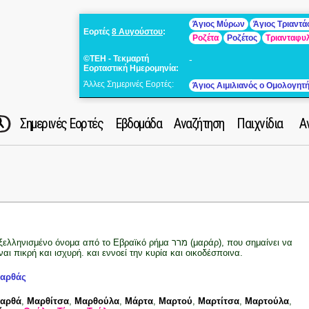
Άγιος Μύρων
Άγιος Τριαντ
Εορτές
8 Αυγούστου
:
Ροζέτα
Ροζέτος
Τριανταφυ
©ΤΕΗ - Τεκμαρτή
-
Εορταστική Ημερομηνία:
Άλλες Σημερινές Εορτές:
Άγιος Αιμιλιανός ο Ομολογητ
Σημερινές Εορτές
Εβδομάδα
Αναζήτηση
Παιχνίδια
Α
ελληνισμένο όνομα από το Εβραϊκό ρήμα מרר (μαράρ), που σημαίνει να
ίναι πικρή και ισχυρή. και εννοεί την κυρία και οικοδέσποινα.
αρθάς
αρθά
,
Μαρθίτσα
,
Μαρθούλα
,
Μάρτα
,
Μαρτού
,
Μαρτίτσα
,
Μαρτούλα
,