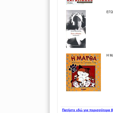
ΕΓΩ
Η Μ
Πατήστε εδώ για περισσότερα β