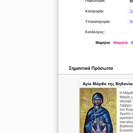
Παρωνύμια:
Θ
Κατηγορία:
Ξ
Υποκατηγορία:
Ά
Κατάλογος:
Μαρηλια
Μαρηλία
Σημαντικά Πρόσωπα
Αγία Μάρθα της Βηθανία
Η Μάρθα
Μαρία, μ
αδελφό 
Λάζαρο, 
τον Κύρ
Χριστό 
αγαπητ
οικογένε
Βηθανία
Ευαγγέλ