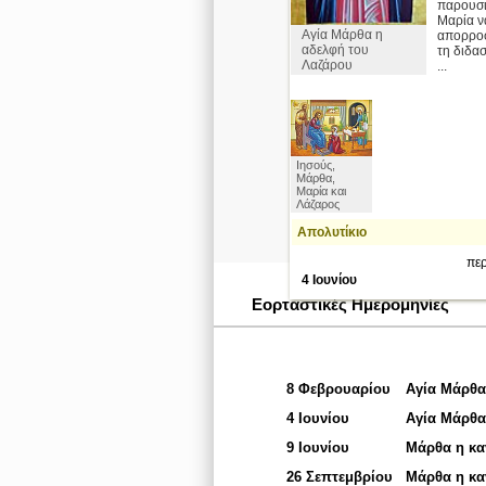
παρουσι
Μαρία ν
Αγία Μάρθα η
απορρο
αδελφή του
τη διδα
Λαζάρου
...
Ιησούς,
Μάρθα,
Μαρία και
Λάζαρος
Απολυτίκιο
περ
4 Ιουνίου
Εορταστικές Ημερομηνίες
8 Φεβρουαρίου
Αγία Μάρθα
4 Ιουνίου
Αγία Μάρθα
9 Ιουνίου
Μάρθα η κα
26 Σεπτεμβρίου
Μάρθα η κα