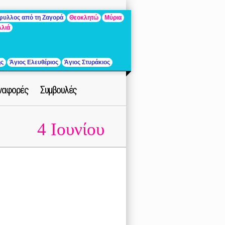
άφυλλος από τη Ζαγορά
Θεοκλητώ
Μύρια
λλιά
ής
Άγιος Ελευθέριος
Άγιος Στυράκιος
ναφορές
Συμβουλές
4 Ιουνίου