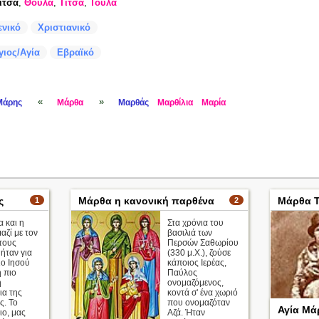
ίτσα
,
Θούλα
,
Τίτσα
,
Τούλα
ενικό
Χριστιανικό
γιος/Αγία
Εβραϊκό
«
»
Μάρης
Μάρθα
Μαρθάς
Μαρθίλια
Μαρία
ς
Μάρθα η κανονική παρθένα
Μάρθα Τ
1
2
 και η
Στα χρόνια του
αζί με τον
βασιλιά των
τους
Περσών Σαθωρίου
ήταν για
(330 μ.Χ.), ζούσε
ιο Ιησού
κάποιος Ιερέας,
η πιο
Παύλος
ή
ονομαζόμενος,
ια της
κοντά σ' ένα χωριό
ς. Το
που ονομαζόταν
Αγία Μά
ιο, μας
Αζά. Ήταν