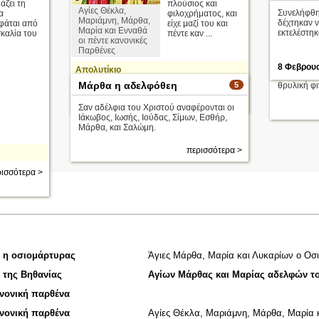
άζει τη
πλούσιος και
Αγίες Θέκλα,
Συνελήφθη
α
φιλοχρήματος, και
Μαριάμνη, Μάρθα,
δέχτηκαν 
φάται από
είχε μαζί του και
Μαρία και Ενναθά
εκτελέστηκ
σκαλία του
πέντε καν ...
οι πέντε κανονικές
Παρθένες
8 Φεβρου
Απολυτίκιο
(calamity=
Μάρθα η αδελφόθεη
5
θρυλική φι
περισσότερα >
9 Ιουνίου
Σαν αδέλφια του Χριστού αναφέρονται οι
Ιάκωβος, Ιωσής, Ιούδας, Σίμων, Εσθήρ,
Μάρθα, και Σαλώμη.
περισσότερα >
ισσότερα >
 η οσιομάρτυρας
Άγιες Μάρθα, Μαρία και Λυκαρίων ο Οσ
 της Βηθανίας
Αγίων Μάρθας και Μαρίας αδελφών τ
νονική παρθένα
νονική παρθένα
Αγίες Θέκλα, Μαριάμνη, Μάρθα, Μαρία κ