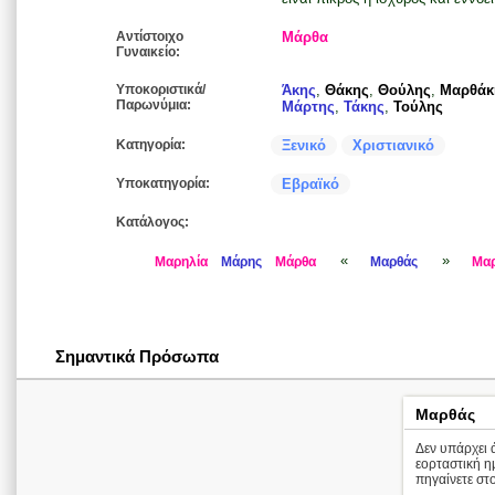
Αντίστοιχο
Μάρθα
Γυναικείο:
Υποκοριστικά/
Άκης
,
Θάκης
,
Θούλης
,
Μαρθάκ
Παρωνύμια:
Μάρτης
,
Τάκης
,
Τούλης
Κατηγορία:
Ξενικό
Χριστιανικό
Υποκατηγορία:
Εβραϊκό
Κατάλογος:
«
»
Μαρηλία
Μάρης
Μάρθα
Μαρθάς
Μαρ
Σημαντικά Πρόσωπα
Μαρθάς
Δεν υπάρχει ά
εορταστική 
πηγαίνετε στο