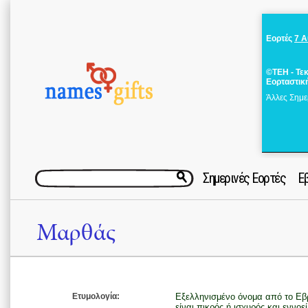
Εορτές
7 
©ΤΕΗ - Τε
Εορταστικ
Άλλες Σημε
Σημερινές Εορτές
Ε
Μαρθάς
Ετυμολογία:
Εξελληνισμένο όνομα από το Εβραϊκό ρήμα מרר (μαράρ
είναι πικρός ή ισχυρός και εννοε