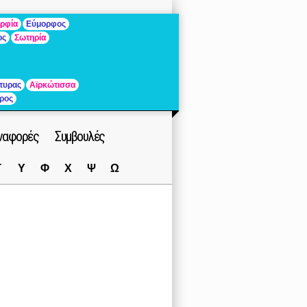
ρφία
Εύμορφος
ος
Σωτηρία
τυρας
Αϊρκώτισσα
ρος
ναφορές
Συμβουλές
Τ
Υ
Φ
Χ
Ψ
Ω