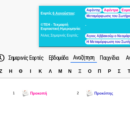
Αφέντης
Αφέντρα
Ευμο
Εορτές
6 Αυγούστου
:
Μεταμόρφωσις του Σωτήρ
©ΤΕΗ - Τεκμαρτή
-
Εορταστική Ημερομηνία:
Άλλες Σημερινές Εορτές:
Άγιος Αββακούμ ο Νεομάρ
Η Μεταμόρφωση του Σωτή
Αναζήτηση
Σημερινές Εορτές
Εβδομάδα
Παιχνίδια
Α
Ζ
Η
Θ
Ι
Κ
Λ
Μ
Ν
Ξ
Ο
Π
Ρ
Σ
1
Προκοπή
2
Προκόπης