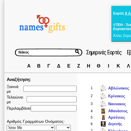
Εορτές
8 
©ΤΕΗ - Τε
Εορταστικ
Άλλες Σημε
Σημερινές Εορτές
Ε
Α
Β
Γ
Δ
Ε
Ζ
Η
Θ
Ι
Κ
Λ
Αναζήτηση:
Ξεκινά
1
Αβλώνακος
με
2
Κρίνακος
Τελειώνει
με
3
Ναννακος
Περιλαμβάνει
Αθανάσιος
4
Αρσένιος
5
Αριθμός Γραμμάτων Ονόματος:
Διγενής
6