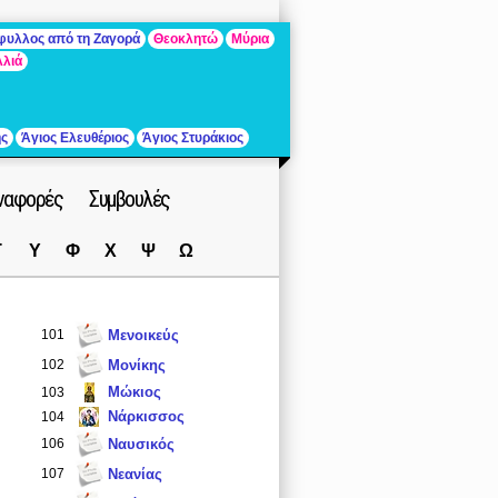
άφυλλος από τη Ζαγορά
Θεοκλητώ
Μύρια
λλιά
ής
Άγιος Ελευθέριος
Άγιος Στυράκιος
ναφορές
Συμβουλές
Τ
Υ
Φ
Χ
Ψ
Ω
101
Μενοικεύς
102
Μονίκης
Μώκιος
103
Νάρκισσος
104
106
Ναυσικός
107
Νεανίας