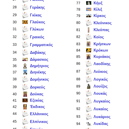
Κήυξ
77
28
Γεράκης
Κίλιξ
78
29
Γκίκας
Κίρκος
79
Γλαύκος
30
80
Κλεόνικος
31
Γλύκων
Κλεόπας
81
32
Γραικός
82
Κοίος
Κρήσκων
83
33
Γραμματικός
Κρόκων
84
34
Δαβάκης
Κυριάκος
85
Δάμασκος
35
86
Λαοδίκης
Δημήτριος
36
87
Λεύκιος
Διηνέκης
37
38
Δομήνικος
88
Λογικός
Λουίζος
89
39
Δορκεύς
90
Λουκάς
Δούκας
40
Εζεκίας
41
91
Λυγκαίος
Έκδικος
42
92
Λυκαίος
44
Ελλάνικος
93
Λυκάριος
45
Ελπίνικος
Λυκίδας
94