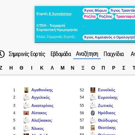
Άγιος Μύρων
Άγιος Τριαντ
Εορτές
8 Αυγούστου
:
Ροζέτα
Ροζέτος
Τριανταφυ
©ΤΕΗ - Τεκμαρτή
-
Εορταστική Ημερομηνία:
Άλλες Σημερινές Εορτές:
Άγιος Αιμιλιανός ο Ομολογητ
Αναζήτηση
Σημερινές Εορτές
Εβδομάδα
Παιχνίδια
Α
Ζ
Η
Θ
Ι
Κ
Λ
Μ
Ν
Ξ
Ο
Π
Ρ
Σ
Αγαθονίκης
Ευνοϊκός
1
52
2
Αγγελικός
54
Ευρονίκης
3
Αικατερίνος
55
Ζωτικός
Αίσακος
Ηρόδικος
4
56
5
Αλεξίκακος
57
Θεόδωρος
Θεοτόκης
58
6
Άλικος