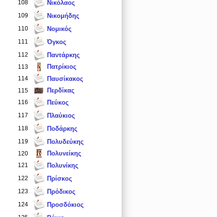
108
Νικόλαος
109
Νικομήδης
110
Νομικός
111
Όγκος
112
Παντάρκης
Πατρίκιος
113
114
Παυσίκακος
Περδίκας
115
116
Πεύκος
117
Πλαύκιος
118
Ποδάρκης
119
Πολυδεύκης
Πολυνείκης
120
121
Πολυνίκης
122
Πρίσκος
123
Πρόδικος
124
Προσδόκιος