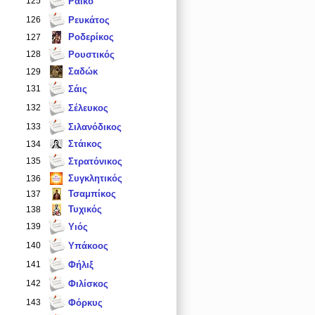
125
Ράικο
126
Ρευκάτος
Ροδερίκος
127
128
Ρουστικός
Σαδώκ
129
131
Σάις
132
Σέλευκος
133
Σιλανόδικος
Στάικος
134
135
Στρατόνικος
Συγκλητικός
136
Τσαμπίκος
137
Τυχικός
138
139
Υιός
140
Υπάκοος
141
Φήλιξ
142
Φιλίσκος
143
Φόρκυς