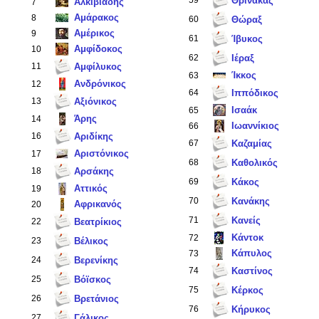
59
Θρίνακας
Αλκιβιάδης
7
Αμάρακος
8
60
Θώραξ
Αμέρικος
9
61
Ίβυκος
Αμφίδοκος
10
62
Ιέραξ
11
Αμφίλυκος
Ίκκος
63
Ανδρόνικος
12
64
Ιππόδικος
13
Αξιόνικος
Ισαάκ
65
Άρης
14
Ιωαννίκιος
66
16
Αριδίκης
67
Καζαμίας
Αριστόνικος
17
68
Καθολικός
18
Αρσάκης
69
Κάκος
Αττικός
19
70
Κανάκης
Αφρικανός
20
71
Κανείς
22
Βεατρίκιος
Κάντοκ
72
23
Βέλικος
Κάπυλος
73
24
Βερενίκης
74
Καστίνος
25
Βόϊσκος
75
Κέρκος
26
Βρετάνιος
76
Κήρυκος
27
Γάλικος