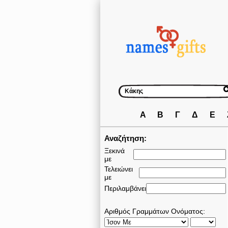
Α
Β
Γ
Δ
Ε
Αναζήτηση:
Ξεκινά
με
Τελειώνει
με
Περιλαμβάνει
Αριθμός Γραμμάτων Ονόματος: