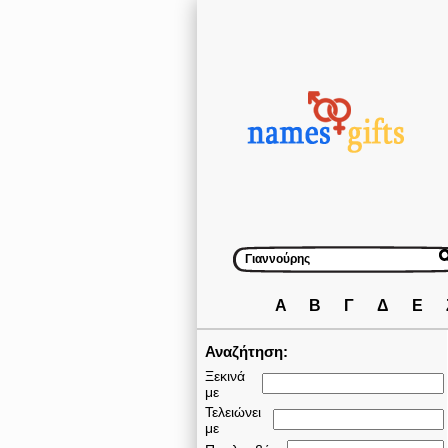
Α
Β
Γ
Δ
Ε
Αναζήτηση:
Ξεκινά
με
Τελειώνει
με