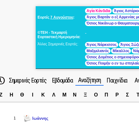
Αγία Κάνδιδα
Άγιος Αστέριο
Άγιος Βαρτάν ο εξ Αρμενίας 
Εορτές
7 Αυγούστου
:
Όσιος Νικάνωρ ο Θαυματουρ
©ΤΕΗ - Τεκμαρτή
-
Εορταστική Ημερομηνία:
Άλλες Σημερινές Εορτές:
Άγιος Νάρκισσος
Άγιος Σώζ
Μαξιμιλιανός
Μίκαλλος
Νά
Όσιος Δομέτιος ο σημειοφόρο
Όσιος Ποιμήν ο εν τω σπηλα
Αναζήτηση
Σημερινές Εορτές
Εβδομάδα
Παιχνίδια
Α
Ζ
Η
Θ
Ι
Κ
Λ
Μ
Ν
Ξ
Ο
Π
Ρ
Σ
1
Ιωάννης