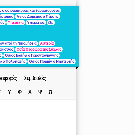
ς ο οσιομάρτυρας και θαυματουργός
μάρτυρας
Άγιος Δομέτιος ο Πέρσης
γός
Υπερέχια
Υπερέχιος
Ωρ
ων από τη Νικομήδεια
Αστερία
ρκισσος
Οσία Θεοδώρα της Σύχλας
ς
Όσιος Ιωσὴφ ο Γεροντόγιαννης
ίω ο Πολυπαθής
Όσιος Ποιμήν ο Νηστευτής
ναφορές
Συμβουλές
Τ
Υ
Φ
Χ
Ψ
Ω