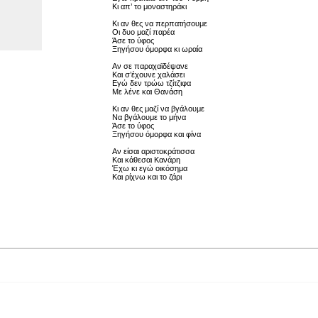
Κι απ’ το μοναστηράκι
Κι αν θες να περπατήσουμε
Οι δυο μαζί παρέα
Άσε το ύφος
Ξηγήσου όμορφα κι ωραία
Αν σε παραχαϊδέψανε
Και σ’έχουνε χαλάσει
Εγώ δεν τρώω τζίτζιφα
Με λένε και Θανάση
Κι αν θες μαζί να βγάλουμε
Να βγάλουμε το μήνα
Άσε το ύφος
Ξηγήσου όμορφα και φίνα
Αν είσαι αριστοκράτισσα
Και κάθεσαι Κανάρη
Έχω κι εγώ οικόσημα
Και ρίχνω και το ζάρι