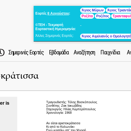
Άγιος Μύρων
Άγιος Τριαντ
Εορτές
8 Αυγούστου
:
Ροζέτα
Ροζέτος
Τριανταφυ
©ΤΕΗ - Τεκμαρτή
-
Εορταστική Ημερομηνία:
Άλλες Σημερινές Εορτές:
Άγιος Αιμιλιανός ο Ομολογητ
Σημερινές Εορτές
Εβδομάδα
Αναζήτηση
Παιχνίδια
Α
οκράτισσα
Τραγουδιστής: Τόλης Βοσκόπουλος
er is
Συνθέτης: Ζακ Ιακωβίδης
Στιχουργός: Ηλίας Λυμπερόπουλος
Χρονολογία: 1968
Αν είσαι αριστοκράτισσα
Κι από το Κολωνάκι
Εγώ κρατάω απ’ του Ψυρρή