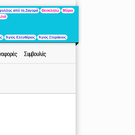
άφυλλος από τη Ζαγορά
Θεοκλητώ
Μύρια
λλιά
ής
Άγιος Ελευθέριος
Άγιος Στυράκιος
ναφορές
Συμβουλές