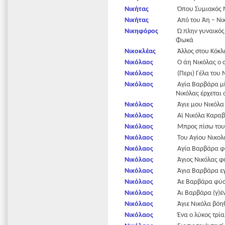
Νικήτας
Όπου Συμιακός Ν
Νικήτας
Από του Άη – Νικ
Νικηφόρος
Ώ πλην γυναικός 
Φωκά
Νικοκλέας
Άλλος στου Κόκλ
Νικόλαος
Ο άη Νικόλας ο 
Νικόλαος
(Περι) Γέλα του 
Νικόλαος
Αγία Βαρβάρα μίλ
Νικόλας έρχεται 
Νικόλαος
Άγιε μου Νικόλα
Νικόλαος
Αϊ Νικόλα Καραβι
Νικόλαος
Μπρος πίσω του 
Νικόλαος
Του Αγίου Νικολά
Νικόλαος
Αγία Βαρβάρα φώ
Νικόλαος
Άγιος Νικόλας φ
Νικόλαος
Άγια Βαρβάρα εγ
Νικόλαος
Άε Βαρβάρα φύσα
Νικόλαος
Άι Βαρβάρα (γ)ένν
Νικόλαος
Άγιε Νικόλα βόη
Νικόλαος
Ένα ο λύκος τρία