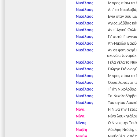
Νικόλαος
Μπρος πίσω τα Ν
Νικόλαος
Απ’ τα Νικολοβά
Νικόλαος
Εγώ όταν σου μι
Νικόλαος
Άγιος Σάββας κάθ
Νικόλαος
Αν τ' Αγιού Φιλί
Νικόλαος
Γι' αυτό, Γιαννάκ
Νικόλαος
Άη-Νικόλα Βαρβά
Νικόλαος
Αν σε φάη οχηά κ
ακονάκι ξυναράκι
Νικόλαος
Γέλα γέλα το Νικ
Νικόλαος
Γιώργο Γιάννο γύ
Νικόλαος
Μπρος πίσω τα Ν
Νικόλαος
Όρσα λαπάντα τόβ
Νικόλαος
Τ' άη Νικολοβάρβ
Νικόλαος
Τα Νικολοβάρβα
Νικόλαος
Του αγίου Λουκός
Νίνα
Η Νίνα την Τετάρ
Νίνα
Νίνα λουκ γιάλο
Νίνος
Ο Νίνος την Τετά
Νιόβη
Αδελφή Νιόβη, τώ
Νιόβη
Νιοβούλα, από π