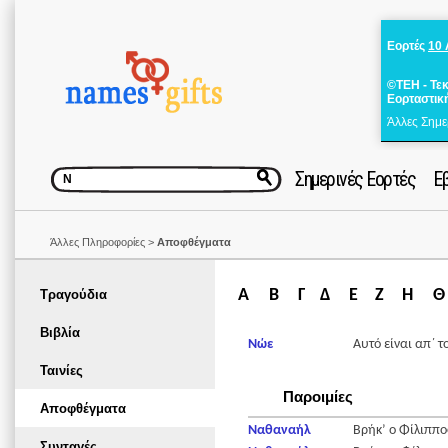
Εορτές
10
©ΤΕΗ - Τε
Εορταστικ
Άλλες Σημε
Σημερινές Εορτές
Ε
Άλλες Πληροφορίες >
Αποφθέγματα
Α
Β
Γ
Δ
Ε
Ζ
Η
Θ
Τραγούδια
Βιβλία
Νώε
Αυτό είναι απ΄ 
Ταινίες
Παροιμίες
Αποφθέγματα
Ναθαναήλ
Βρήκ’ ο Φίλιππο
Συνταγές