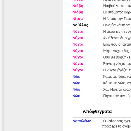
Νιόβη
Νιοβούλα και μυ
Νιόβη
Εκ στόματος κορά
Νίτσα
Η Νίτσα την Τετά
Νούλλας
Πως θα κάμη ντι
Νύχτα
Η μέρα με τη νύ
Νύχτα
Αν ήξερες δυο γρ
Νύχτα
Εκεί που σ’ αγαπ
Νύχτα
Μήτε νύχτα δίχω
Νύχτα
Όσο με βόηθηκε 
Νύχτα
Έγινε η νύχτα τ
Νύχτα
Η νύχτα βγάζει ε
Νώε
Κάμε με Νώε, να
Νώε
Κάμε με Νώε, ν
Νώε
Χάν Νώε το κγαρ
Νώε
Πήγε σαν τον κό
Απόφθεγματα
Ναπολέων
Ο Καίσαρας έχει
πρόφερε το όνομ