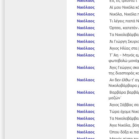
Νικόλαος
Εις τις τριάντα τ
Νικόλαος
Αϊ μου Νικόλα κ
Νικόλαος
Νικόλα, Νικόλα 
Νικόλαος
Τι λέγεις παπά Ν
Νικόλαος
Όρτσα, καπετάν Λ
Νικόλαος
Τα Νικολοβάρβαρ
Νικόλαος
Άι Γιώργη Σκυρι
Νικόλαος
Άγιος Ηλίας στα
Νικόλαος
Τ' Άη – Μηνός εμ
φωτοβολώ μονάχ
Νικόλαος
Άγις Γεώργις σκο
της διασποράς κ
Νικόλαος
Αν δεν έλθω τ' α
Νικολοβάρβαρα μ
Νικόλαος
Βαρβάρα βαρβάρω
μαζών΄
Νικόλαος
Άγιος Σάββας σα
Νικόλαος
Τώρα έχομε Νικ
Νικόλαος
Τα Νικολοβάρβαρα
Νικόλαος
Άγιε Νικόλα, βό
Νικόλαος
Όπου δόξα κι παν