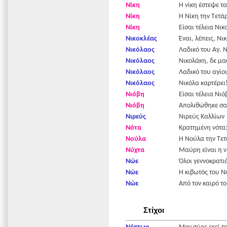
Νίκη
Η νίκη έστεψε τ
Νίκη
Η Νίκη την Τετάρ
Νίκη
Είσαι τέλεια Νικ
Νικοκλέας
Έναι, λέπεις, Νι
Νικόλαος
Λαδικό του Αγ. 
Νικόλαος
Νικολάκη, δε μας
Νικόλαος
Λαδικό του αγίο
Νικόλαος
Νικόλα καρτέρει
Νιόβη
Είσαι τέλεια Νι
Νιόβη
Απολιθώθηκε σα
Νιρεύς
Νιρεύς Καλλίων
Νότα
Κρατημένη νότα
Νούλα
Η Νούλα την Τετ
Νύχτα
Μαύρη είναι η ν
Νώε
Όλοι γεννοκρατι
Νώε
Η κιβωτός του 
Νώε
Από τον καιρό τ
Στίχοι