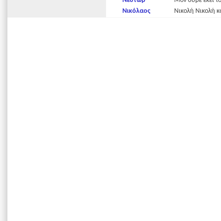
Νέστωρ
Μον σύρε εκεί το
Νικόλαος
Νικολή Νικολή κ