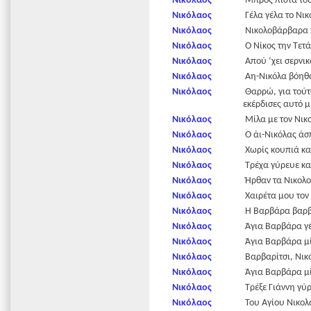
Νικόλαος
Μπρός πίστα του 
Νικόλαος
Γέλα γέλα το Νικ
Νικόλαος
Νικολοβάρβαρα 
Νικόλαος
Ο Νίκος την Τετά
Νικόλαος
Απού ‘χει σερνικό
Νικόλαος
Αη-Νικόλα βόηθα 
Νικόλαος
Θαρρώ, για τούτο
εκέρδισες αυτό μ
Νικόλαος
Μίλα με τον Νικο
Νικόλαος
Ο ἁι-Νικόλας ἀσπ
Νικόλαος
Χωρίς κουπιά κα
Νικόλαος
Τρέχα γύρευε και
Νικόλαος
Ήρθαν τα Νικολ
Νικόλαος
Χαιρέτα μου τον 
Νικόλαος
Η Βαρβάρα βαρβα
Νικόλαος
Άγια Βαρβάρα γέν
Νικόλαος
Άγια Βαρβάρα μί
Νικόλαος
Βαρβαρίτσι, Νικο
Νικόλαος
Άγια Βαρβάρα μίλ
Νικόλαος
Τρέξε Γιάννη γύρ
Νικόλαος
Του Αγίου Νικολά