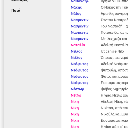
Ναθαναήλ
Βρήκε ο Φίλιππ
Νάκης
Ο Νάκης την Τετ
Ποτά
Νάξος
Άμα θες σύντροφ
Νασρεντίν
Σαν του Ναστραδί
Νασρεντίν
Του Νασταδή – χ
Νασρεντίν
Ποίτσεν δα 'αν τ
Νασρεντίν
Μη λες χαζά και
Ναταλία
Αδελφή Ναταλία, 
Νείλος
Ut canis e Nilo
Νείλος
Όποιος πιει νερό
Νεόφυτος
Αδελφέ Νεόφυτε, 
Νεόφυτος
Φυτούλη, από πο
Νεόφυτος
Φύτος και μυαλό
Νεόφυτος
Εκ στόματος κορ
Νέστωρ
Φόβος Δημητρίου
Νέτζω
Η γριά Νέτζω χά
Νίκη
Αδελφή Νίκη, τώρ
Νίκη
Νικίτσα, από πο
Νίκη
Νικούλα και μυα
Νίκη
Εκ στόματος κορά
Νίκη
Η νίκη πάει σ' ε