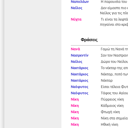
Ναπολέων
Η παρουσία του 
Νείλος
Δεν είμαστε πιο 
Νείλος για τις π
Νύχτα
Τι είναι τα λεφτ
πηγαίνει στο κρε
Φράσεις
Νανά
Γαμώ τη Νανά τη
Νασρεντίν
Σαν τον Ναστραντ
Νείλος
Δώρο του Νείλο
Νεκτάριος
Το νέκταρ της επ
Νεκτάριος
Νέκταρ, ποτό τω
Νεκτάριος
Νέκταρ
Νεόφυτος
Είσαι τέλεια Φυ
Νεόφυτος
Τάφος του Αγίο
Νίκη
Πύρρειος νίκη
Νίκη
Κάδμειος νίκη
Νίκη
Φτωχή νίκη
Νίκη
Νίκη στα σημεία
Νίκη
Ηθική νίκη