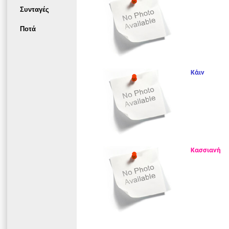
Συνταγές
Ποτά
Κάιν
Κασσιανή