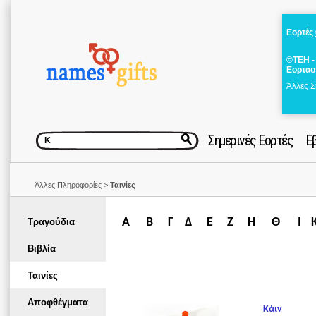
Εορτές
©ΤΕΗ -
Εορτασ
Άλλες Σ
Σημερινές Εορτές
Ε
Άλλες Πληροφορίες >
Ταινίες
Α
Β
Γ
Δ
Ε
Ζ
Η
Θ
Ι
Τραγούδια
Βιβλία
Ταινίες
Αποφθέγματα
Κάιν