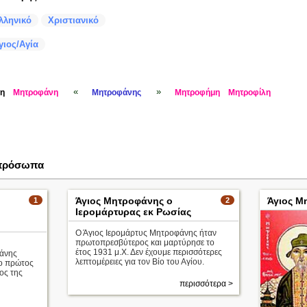
λληνικό
Χριστιανικό
γιος/Αγία
«
»
μη
Μητροφάνη
Μητροφάνης
Μητροφήμη
Μητροφίλη
 πρόσωπα
Άγιος Μητροφάνης ο
Άγιος Μ
1
2
Ιερομάρτυρας εκ Ρωσίας
Ο Άγιος Ιερομάρτυς Μητροφάνης ήταν
πρωτοπρεσβύτερος και μαρτύρησε το
έτος 1931 μ.Χ. Δεν έχουμε περισσότερες
άνης
λεπτομέρειες για τον Βίο του Αγίου.
ο πρώτος
ος της
περισσότερα >