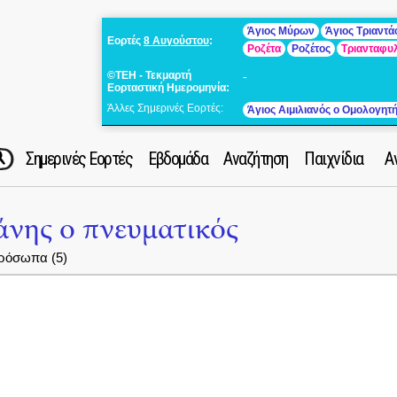
Άγιος Μύρων
Άγιος Τριαντ
Εορτές
8 Αυγούστου
:
Ροζέτα
Ροζέτος
Τριανταφυ
©ΤΕΗ - Τεκμαρτή
-
Εορταστική Ημερομηνία:
Άλλες Σημερινές Εορτές:
Άγιος Αιμιλιανός ο Ομολογητ
Σημερινές Εορτές
Εβδομάδα
Αναζήτηση
Παιχνίδια
Α
νης ο πνευματικός
ρόσωπα (5)