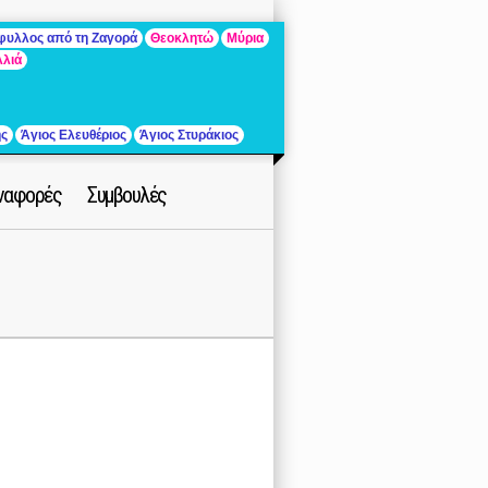
άφυλλος από τη Ζαγορά
Θεοκλητώ
Μύρια
λλιά
ής
Άγιος Ελευθέριος
Άγιος Στυράκιος
ναφορές
Συμβουλές