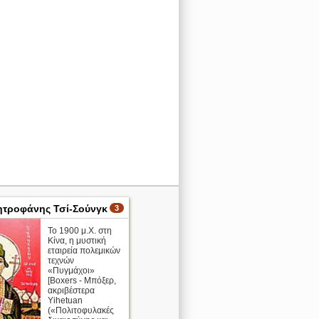
ητροφάνης Τσί-Σούνγκ
3
Το 1900 μ.Χ. στη
Κίνα, η μυστική
εταιρεία πολεμικών
τεχνών
«Πυγμάχοι»
[Boxers - Μπόξερ,
ακριβέστερα
Yihetuan
(«Πολιτοφυλακές