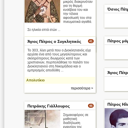
μικρός διακρινόταν
για τη θερμή
Όσιος Πέτ
ευσέβεια του και
την τέλεια
αφοσίωσή του στα
πνευματικά αγαθά.
Σε ηλικία επτά ετών ...
Απολυτίκιο
Πέτρος μά
Άγιος Πέτρος ο Συγκλητικός
41
περισσότερα >
Το 303, λίγο μετά που ο Διοκλητιανός είχε
αρχίσει ένα από τους μεγαλύτερους και
σκληρότερους διωγμούς κατά των
χριστιανών, πυρπολήθηκε το παλάτι του
Διοκλητιανού στη Νικομήδεια και ο
εμπρησμός αποδόθη ...
Άγιος Πέτ
Απολυτίκιο
περισσότερα >
Πέτρος Ηλ
Πετράκης Γιάλλουρος
46
Σημαιοφόρος σε
μαθητική
διαδήλωση
εναντίον της