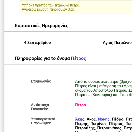
Yπήρχε Xριστός τω Πετρωνίω πέτρα,
Aνωτέρω μένοντι πειρασμών βίας
Εορταστικές Ημερομηνίες
4 Σεπτεμβρίου
Άγιος Πετρώνιο
Πληροφορίες για το όνομα
Πέτρος
Ετυμολογία:
Από το ουσιαστικό πέτρα (βράχος
Πέτρος είναι μετάφραση του Αρα
όνομα του Απόστολου Πέτρου. Σ
Πετραίος (Κένταυρος) και Πετραί
Αντίστοιχο
Πέτρα
Γυναικείο:
Υποκοριστικά/
Άκης
,
Άκος
,
Νάκης
,
Πέδρο
,
Πετ
Παρωνύμια:
Πετρής
,
Πετρίνος
,
Πέτριος
,
Πε
Πετρούλης
,
Πετρουνάκος
,
Πετ