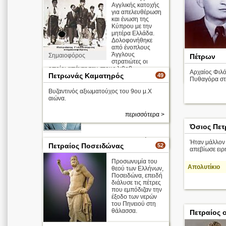
Αγγλικής κατοχής
για απελευθέρωση
και ένωση της
Κύπρου με την
μητέρα Ελλάδα.
Δολοφονήθηκε
από ένοπλους
Άγγλους
Σημαιοφόρος
Πέτρων
των Άγγλων σ
στρατιώτες οι
οποίοι απάντησαν στους λιθοβ ...
Αρχαίος Φιλ
Πετρωνάς Καματηρός
49
Πυθαγόρα στ
Βυζαντινός αξιωματούχος του 9ου μ.Χ
αιώνα.
περισσότερα >
Όσιος Πετ
περισσότερα >
Ήταν μάλλον 
Πετραίος Ποσειδώνας
52
απεβίωσε ειρ
Προσωνυμία του
Απολυτίκιο
θεού των Ελλήνων,
Ποσειδώνα, επειδή
διάλυσε τις πέτρες
που εμπόδιζαν την
έξοδο των νερών
του Πηνειού στη
θάλασσα.
Πετραίος 