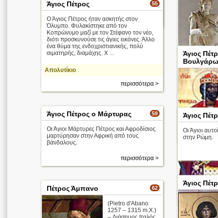
Άγιος Πέτρος
55
Ο Άγιος Πέτρος ήταν ασκητής στον
περισσότερα >
Όλυμπο. Φυλακίστηκε από τον
Κοπρώνυμο μαζί με τον Στέφανο τον νέο,
διότι προσκυνούσε τις άγιες εικόνες. Άλλο
ένα θύμα της ενδοχριστιανικής, πολύ
αιματηρής, διαμάχης. Χ ...
Άγιος Πέτ
Βουλγάρω
Απολυτίκιο
περισσότερα >
Σάτυρος
Άγιος Πέτρος ο Μάρτυρας
59
Άγιος Πέτ
Αναπαυόμεν
Πραξιτέλης
Οι Άγιοι Μάρτυρες Πέτρος και Αφροδίσιος
Οι Άγιοι αυτ
μαρτύρησαν στην Αφρική από τους
στην Ρώμη.
βάνδαλους.
περισσότερα >
Άγιος Πέτ
Πέτρος Άμπανο
62
(Pietro d'Abano
1257 – 1315 m.X.)
– Διάσημος Ιταλός