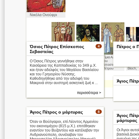
Νικόλα Ονούφρι
Όσιος Πέτρος Επίσκοπος
Πέτρος ο 
4
Σεβαστείας
Σταύρωση
Πέτρος &
Άγιος Πέτρος
Τίμια Αλυσίδα
Η άρνη
του
Ο Όσιος Πέτρος γεννήθηκε στην
Παύλος οι
Δομήνικος
του
του Πέ
Αποστόλου
θεμελιωτές
Θεοτοκόπου
Αποστόλου
(τρίτη) 
Καισάρεια της Καππαδοκίας το 349 μ.Χ.
Πέτρου
της
λος
Πέτρου
Bloch,
και ήταν αδελφός του Μεγάλου Βασιλείου
Καραβάτζιο
Χριστιανικής
και του Γρηγορίου Νύσσης.
Εκκλησίας
Καθοδηγήθηκε από την αδελφή του
Άγιος Πέτ
Μακρινά στην αυστηρή ασκητική ζωή κ ...
Απολυτίκιο
περισσότ
περισσότερα >
Άγιος Πέτρος ο μάρτυρας
8
Άγιος Πέτ
μάρτυρας
Όταν οι Βούλγαροι, επί Λέοντος Αρμενίου
του εικονομάχου (815 μ.Χ.). επιτέθηκαν
Οι Άγιοι αυτο
εναντίον του Βυζαντίου και κατέλαβαν την
βασιλιά Διοκ
Ανδριανούπολη, συνέλαβαν τον
ηγεμόνα της 