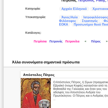
Πετρωνάς
,
Πετρώνιος
,
Ράκης
,
Κατηγορία:
Αρχαίο Ελληνικό
Χριστιανι
Υποκατηγορία:
Άγιος/Αγία
Ιατροφιλόσοφο
Φιλόσοφος
Στρατηγός
Φι
ΕΟΚΑ
Προσωνύμιο θεού Πο
Κατάλογος:
«
»
Πετρίτσια
Πετρονάς
Πετρονίλα
Πέτρος
Άλλα συνονόματα σημαντικά πρόσωπα
Απόστολος Πέτρος
Ο Απόστολος Πέτρος, ή Σίμων (πραγματικ
Εβραϊκό όνομα Κηφάς) καταγόταν από τη
Βηθσαϊδά της Γαλιλαίας και ήταν γιος του 
αδελφός του Αποστόλου Ανδρέα του
Πρωτόκλητου. Ο Πέτρος και ο Ανδρέας ήτ
...