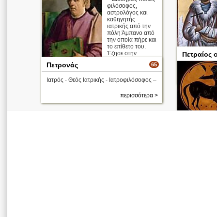
φιλόσοφος,
αστρολόγος και
καθηγητής
ιατρικής από την
πόλη Άμπανο από
την οποία πήρε και
το επίθετο του.
Έζησε στην
Πετραίος 
Ελλάδα και
Απολυτίκιο
Πετρονάς
65
σπούδασε για 20
χρόνι ...
Ιατρός - Θεός Ιατρικής - Ιατροφιλόσοφος –
περισσότερα >
περισσότερα >