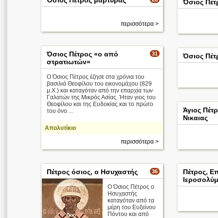
Όσιος Πέτρος μάρτυρας
Όσιος Πέτ
περισσότερα >
Όσιος Πέτρος «ο από
31
Όσιος Πέτ
στρατιωτών»
Ο Όσιος Πέτρος έζησε στα χρόνια του
βασιλιά Θεοφίλου του εικονομάχου (829
μ.Χ.) και καταγόταν από την επαρχία των
Γαλατών της Μικρός Ασίας. Ήταν γιος του
Θεοφίλου και της Ευδοκίας και το πρώτο
Άγιος Πέτ
του όνο ...
Νικαιας
Απολυτίκιο
περισσότερα >
Πέτρος όσιος, ο Ησυχαστής
Πέτρος, Ε
36
Ιεροσολύ
Ο Όσιος Πέτρος ο
Ησυχαστής
καταγόταν από τα
μέρη του Ευξείνου
Πόντου και από