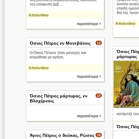
Μητροπολίτη Αδριανούπολης Μανουήλ,
λοιπόν συνελ
τον επίσκοπο Δεβ ...
επειδή ομολό
δια της προσ .
Απολυτίκιο
Απολυτίκιο
περισσότερα >
Όσιος Πέτρος εν Μονεβάτοις
12
Όσιος Πέτ
Ο Όσιος Πέτρος ήταν μοναχός και
μάρτυρας
κοιμήθηκε με ειρήνη.
Απολυτίκιο
περισσότερα >
Όσιος Πέτρος μάρτυρας, εν
15
Βλαχέρναις
κατάρτιζε του
περισσότερα >
Απολυτίκιο
Όσιος Πέτ
Άγιος Πέτρος ο δούκας, Ρώσος
18