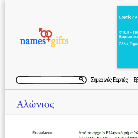
Εορτές
7 
©ΤΕΗ - Τε
Εορταστικ
Άλλες Σημε
Σημερινές Εορτές
Ε
Αλώνιος
Ετυμολογία:
Από το αρχαίο Ελληνικό ρήμα 'α
Εξ ου και το αλώνι για το αλών