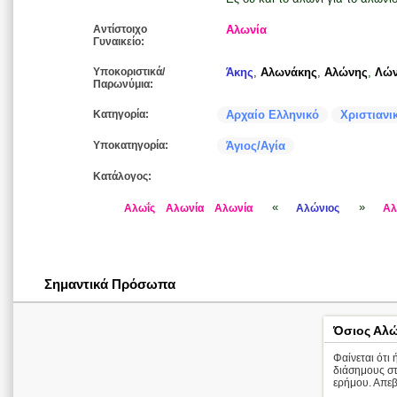
Αντίστοιχο
Αλωνία
Γυναικείο:
Υποκοριστικά/
Άκης
,
Αλωνάκης
,
Αλώνης
,
Λών
Παρωνύμια:
Κατηγορία:
Αρχαίο Ελληνικό
Χριστιανι
Υποκατηγορία:
Άγιος/Αγία
Κατάλογος:
«
»
Αλωΐς
Αλωνία
Αλωνία
Αλώνιος
Αλ
Σημαντικά Πρόσωπα
Όσιος Αλώ
Φαίνεται ότι
διάσημους στ
ερήμου. Απεβ