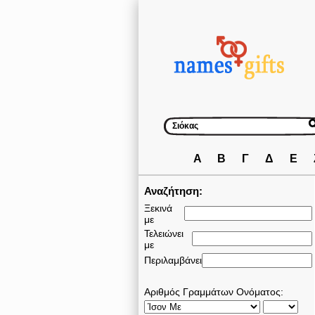
Α
Β
Γ
Δ
Ε
Αναζήτηση:
Ξεκινά
με
Τελειώνει
με
Περιλαμβάνει
Αριθμός Γραμμάτων Ονόματος: