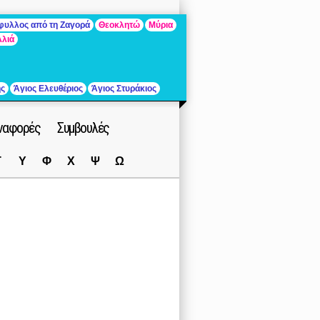
άφυλλος από τη Ζαγορά
Θεοκλητώ
Μύρια
λλιά
ής
Άγιος Ελευθέριος
Άγιος Στυράκιος
ναφορές
Συμβουλές
Τ
Υ
Φ
Χ
Ψ
Ω