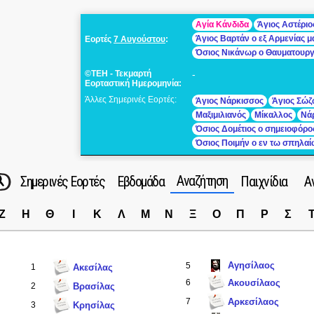
Αγία Κάνδιδα
Άγιος Αστέριο
Άγιος Βαρτάν ο εξ Αρμενίας 
Εορτές
7 Αυγούστου
:
Όσιος Νικάνωρ ο Θαυματουρ
©ΤΕΗ - Τεκμαρτή
-
Εορταστική Ημερομηνία:
Άλλες Σημερινές Εορτές:
Άγιος Νάρκισσος
Άγιος Σώζ
Μαξιμιλιανός
Μίκαλλος
Νά
Όσιος Δομέτιος ο σημειοφόρο
Όσιος Ποιμήν ο εν τω σπηλα
Αναζήτηση
Σημερινές Εορτές
Εβδομάδα
Παιχνίδια
Α
Ζ
Η
Θ
Ι
Κ
Λ
Μ
Ν
Ξ
Ο
Π
Ρ
Σ
Αγησίλαος
5
1
Ακεσίλας
6
Ακουσίλαος
2
Βρασίλας
7
Αρκεσίλαος
3
Κρησίλας