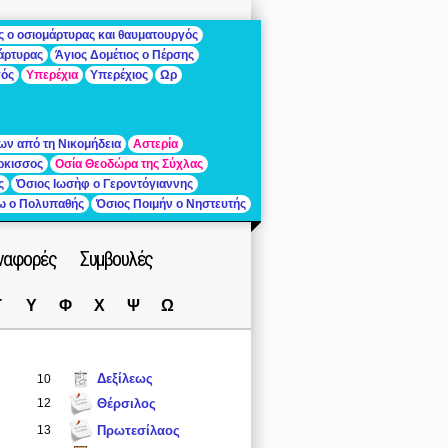
ς ο οσιομάρτυρας και θαυματουργός
μάρτυρας
Άγιος Δομέτιος ο Πέρσης
γός
Υπερέχια
Υπερέχιος
Ωρ
ων από τη Νικομήδεια
Αστερία
ρκισσος
Οσία Θεοδώρα της Σύχλας
ς
Όσιος Ιωσὴφ ο Γεροντόγιαννης
ίω ο Πολυπαθής
Όσιος Ποιμήν ο Νηστευτής
ναφορές
Συμβουλές
Τ
Υ
Φ
Χ
Ψ
Ω
Δεξίλεως
10
12
Θέρσιλος
13
Πρωτεσίλαος