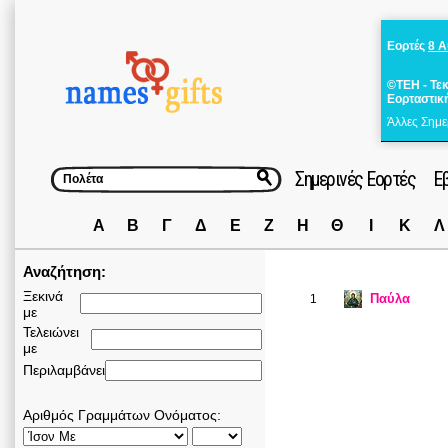
Εορτές
8 
©ΤΕΗ - Τε
Εορταστικ
Άλλες Σημε
Σημερινές Εορτές
Ε
Α
Β
Γ
Δ
Ε
Ζ
Η
Θ
Ι
Κ
Λ
Αναζήτηση:
Ξεκινά
Παύλα
1
με
Τελειώνει
με
Περιλαμβάνει
Αριθμός Γραμμάτων Ονόματος: