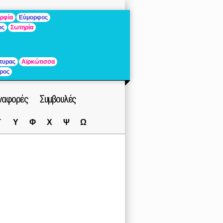
ρφία
Εύμορφος
ος
Σωτηρία
τυρας
Αϊρκώτισσα
ρος
ναφορές
Συμβουλές
Τ
Υ
Φ
Χ
Ψ
Ω