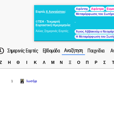
Αφέντης
Αφέντρα
Ευμο
Εορτές
6 Αυγούστου
:
Μεταμόρφωσις του Σωτήρ
©ΤΕΗ - Τεκμαρτή
-
Εορταστική Ημερομηνία:
Άλλες Σημερινές Εορτές:
Άγιος Αββακούμ ο Νεομάρ
Η Μεταμόρφωση του Σωτή
Αναζήτηση
Σημερινές Εορτές
Εβδομάδα
Παιχνίδια
Α
Ζ
Η
Θ
Ι
Κ
Λ
Μ
Ν
Ξ
Ο
Π
Ρ
Σ
Ιωσήφ
1