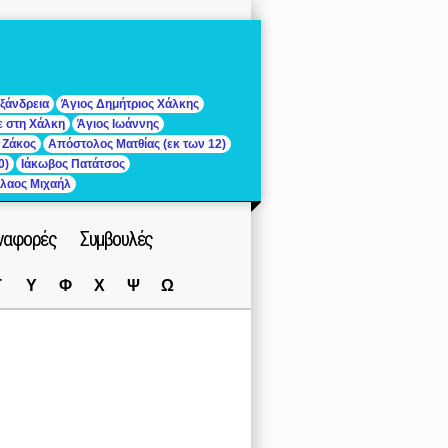
ξάνδρεια
Άγιος Δημήτριος Χάλκης
ε στη Χάλκη
Άγιος Ιωάννης
 Ζάκος
Απόστολος Ματθίας (εκ των 12)
0)
Ιάκωβος Πατάτσος
ίλαος Μιχαήλ
ναφορές
Συμβουλές
Τ
Υ
Φ
Χ
Ψ
Ω