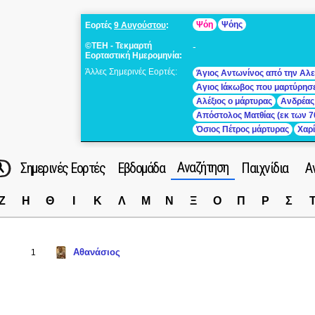
Ψόη
Ψόης
Εορτές
9 Αυγούστου
:
©ΤΕΗ - Τεκμαρτή
-
Εορταστική Ημερομηνία:
Άλλες Σημερινές Εορτές:
Άγιος Αντωνίνος από την Αλε
Αγιος Ιάκωβος που μαρτύρησ
Αλέξιος ο μάρτυρας
Ανδρέας
Απόστολος Ματθίας (εκ των 7
Όσιος Πέτρος μάρτυρας
Χαρ
Αναζήτηση
Σημερινές Εορτές
Εβδομάδα
Παιχνίδια
Α
Ζ
Η
Θ
Ι
Κ
Λ
Μ
Ν
Ξ
Ο
Π
Ρ
Σ
Αθανάσιος
1