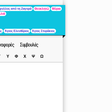
άφυλλος από τη Ζαγορά
Θεοκλητώ
Μύρια
λλιά
ής
Άγιος Ελευθέριος
Άγιος Στυράκιος
ναφορές
Συμβουλές
Τ
Υ
Φ
Χ
Ψ
Ω