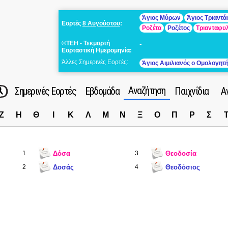
Άγιος Μύρων
Άγιος Τριαντ
Εορτές
8 Αυγούστου
:
Ροζέτα
Ροζέτος
Τριανταφυ
©ΤΕΗ - Τεκμαρτή
-
Εορταστική Ημερομηνία:
Άλλες Σημερινές Εορτές:
Άγιος Αιμιλιανός ο Ομολογητ
Αναζήτηση
Σημερινές Εορτές
Εβδομάδα
Παιχνίδια
Α
Ζ
Η
Θ
Ι
Κ
Λ
Μ
Ν
Ξ
Ο
Π
Ρ
Σ
1
Δόσα
3
Θεοδοσία
2
Δοσάς
4
Θεοδόσιος