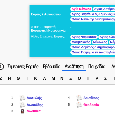
Αγία Κάνδιδα
Άγιος Αστέριο
Άγιος Βαρτάν ο εξ Αρμενίας 
Εορτές
7 Αυγούστου
:
Όσιος Νικάνωρ ο Θαυματουρ
©ΤΕΗ - Τεκμαρτή
-
Εορταστική Ημερομηνία:
Άλλες Σημερινές Εορτές:
Άγιος Νάρκισσος
Άγιος Σώζ
Μαξιμιλιανός
Μίκαλλος
Νά
Όσιος Δομέτιος ο σημειοφόρο
Όσιος Ποιμήν ο εν τω σπηλα
Αναζήτηση
Σημερινές Εορτές
Εβδομάδα
Παιχνίδια
Α
Ζ
Η
Θ
Ι
Κ
Λ
Μ
Ν
Ξ
Ο
Π
Ρ
Σ
1
Δοσικλής
4
Δωσίθεος
2
Δωσιάδης
5
Θεοδοσία
Δωσιθέα
3