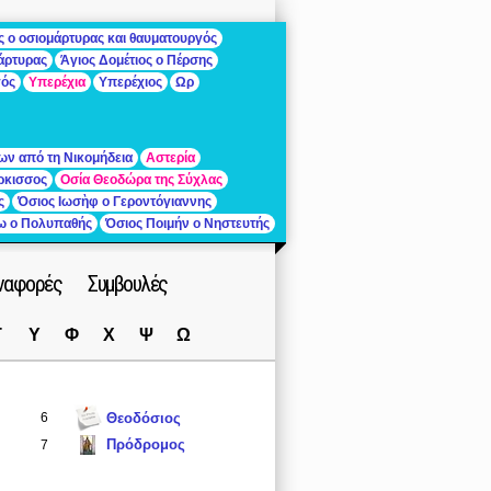
ς ο οσιομάρτυρας και θαυματουργός
μάρτυρας
Άγιος Δομέτιος ο Πέρσης
γός
Υπερέχια
Υπερέχιος
Ωρ
ων από τη Νικομήδεια
Αστερία
ρκισσος
Οσία Θεοδώρα της Σύχλας
ς
Όσιος Ιωσὴφ ο Γεροντόγιαννης
ίω ο Πολυπαθής
Όσιος Ποιμήν ο Νηστευτής
ναφορές
Συμβουλές
Τ
Υ
Φ
Χ
Ψ
Ω
6
Θεοδόσιος
Πρόδρομος
7