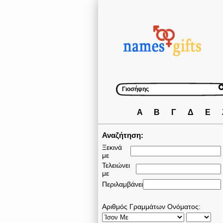
Α
Β
Γ
Δ
Ε
Αναζήτηση:
Ξεκινά
με
Τελειώνει
με
Περιλαμβάνει
Αριθμός Γραμμάτων Ονόματος: