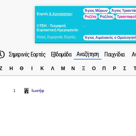
Άγιος Μύρων
Άγιος Τριαντ
Εορτές
8 Αυγούστου
:
Ροζέτα
Ροζέτος
Τριανταφυ
©ΤΕΗ - Τεκμαρτή
-
Εορταστική Ημερομηνία:
Άλλες Σημερινές Εορτές:
Άγιος Αιμιλιανός ο Ομολογητ
Αναζήτηση
Σημερινές Εορτές
Εβδομάδα
Παιχνίδια
Α
Ζ
Η
Θ
Ι
Κ
Λ
Μ
Ν
Ξ
Ο
Π
Ρ
Σ
Ιωσήφ
1