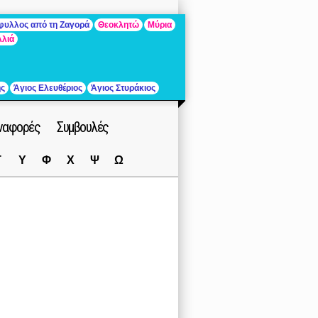
άφυλλος από τη Ζαγορά
Θεοκλητώ
Μύρια
λλιά
ής
Άγιος Ελευθέριος
Άγιος Στυράκιος
ναφορές
Συμβουλές
Τ
Υ
Φ
Χ
Ψ
Ω