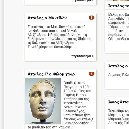
περισσότερα >
Άτταλος τ
Μέλος της βα
Άτταλος Α΄ ο
Άτταλος ο Μακεδών
5
Ατταλιδών τη
Σωτήρας
ολυμπιονίκης
Στρατηγός στο Μακεδονικό στρατό τόσο
τέθριππου π
επί Φιλίππου όσο και επί Μεγάλου
που ήταν αρ
Αλεξάνδρου. Ηθικός υπεύθυνος για τη
συρόμενα υπό
δολοφονία του Φιλίππου και σχεδίαζε και
Ολυμπιάδα το
τη δολοφονία του Αλέξανδρου.
Συνελήφθητε και θανατώθηκ ...
περισσότερα >
Άτταλος ο
Άτταλος Γ' ο Φιλομήτωρ
8
Αρχαίος Έλλ
Βασίλεψεστην
Πέργαμο το 138 -
133 π.Χ.. Γιος του
Ευμένη Β΄ του
Σωτήρος και της
Άγιος Άττ
Στρατονίκης.
Διακρίθηκε σαν
Τελειώθηκαν 
βοτανολόγος,
Μάρτυρες, το
Όταν πέθανε ήταν
Μάρκου Αυρηλ
άτεκνος και επέλεξε
Λυών τής Γαλ
να κληροδοτήσει
το βασίλειό του στη Ρωμαϊκ ...