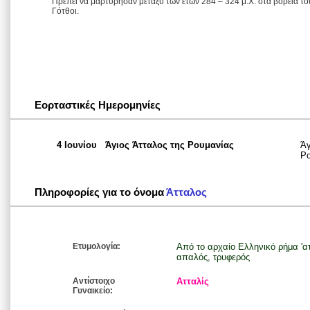
Πρέπει να μαρτύρησαν μεταξύ των ετών 284 – 324 μ.Χ. στα βόρεια το
Γότθοι.
Εορταστικές Ημερομηνίες
4 Ιουνίου
Άγιος Άτταλος της Ρουμανίας
Άγ
Ρο
Πληροφορίες για το όνομα
Άτταλος
Ετυμολογία:
Από το αρχαίο Ελληνικό ρήμα 'α
απαλός, τρυφερός
Αντίστοιχο
Ατταλίς
Γυναικείο: