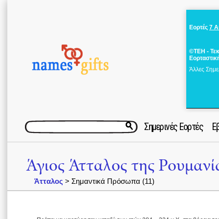
Εορτές
7 
©ΤΕΗ - Τε
Εορταστικ
Άλλες Σημε
Σημερινές Εορτές
Ε
Άγιος Άτταλος της Ρουμανί
Άτταλος
> Σημαντικά Πρόσωπα (11)