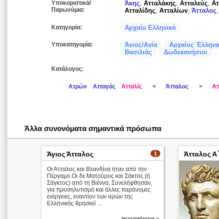
Υποκοριστικά/
Άκης
,
Ατταλάκης
,
Ατταλεύς
,
Ατ
Παρωνύμια:
Ατταλίδης
,
Ατταλίων
,
Άτταλος
Κατηγορία:
Αρχαίο Ελληνικό
Υποκατηγορία:
Άγιος/Αγία
Αρχαίος Έλληνα
Βασιλιάς
Δωδεκανήσιοι
Κατάλογος:
«
»
Ατρών
Ατταγάς
Ατταλίς
Άτταλος
Ατ
Άλλα συνονόματα σημαντικά πρόσωπα
Άγιος Άτταλος
Άτταλος Α
1
Οι Άτταλος και Βλανδίνα ήταν από την
Πέργαμο.Οι δε Ματούρος και Σάκτος (ή
Σάγκτος) από τη Βιέννα, Συνελήφθησαν,
για προσηλυτισμό και άλλες παράνομες
ενέργειες, εναντίον των ιερών της
Ελληνικής θρησκεί ...