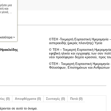
α
γήσει μια
ατή και
γενιά, ...
ισσότερα >
©ΤΕΗ -Τεκμαρτή Εορταστική Ημερομηνία 
αστεροειδής (μικρός πλανήτης) Υγεία
 Ηρακλείδης
© ΤΕΗ – Τεκμαρτή Εορταστική Ημερομηνία
εφηβική ηλικία και εγγραφής των σαν πολίτ
νέοι προσέφεραν δοχείο κρασιού, προς το
©ΤΕΗ - Τεκμαρτή Εορταστική Ημερομηνία
Φιλοσόφων, Επιστημόνων και Ανθρώπων 
ίες (0)
Αποφθέγματα (0)
Συνταγές (0)
Ποτά (0)
έρονται σε αυτό το όνομα.