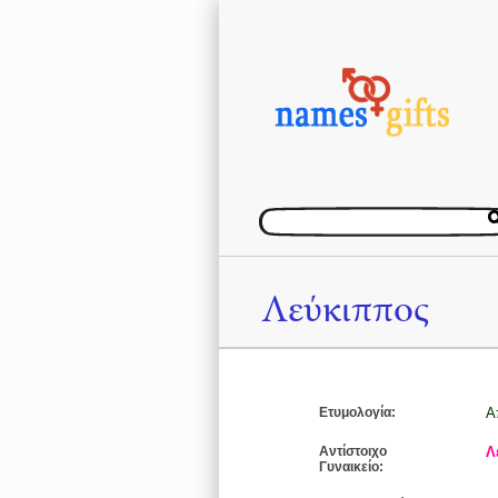
Λεύκιππος
Ετυμολογία:
Α
Αντίστοιχο
Λ
Γυναικείο: