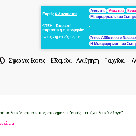
Αφέντης
Αφέντρα
Ευμο
Εορτές
6 Αυγούστου
:
Μεταμόρφωσις του Σωτήρ
©ΤΕΗ - Τεκμαρτή
-
Εορταστική Ημερομηνία:
Άλλες Σημερινές Εορτές:
Άγιος Αββακούμ ο Νεομάρ
Η Μεταμόρφωση του Σωτή
Σημερινές Εορτές
Εβδομάδα
Αναζήτηση
Παιχνίδια
Α
πό το λευκός και το ίππος και σημαίνει "αυτός που έχει λευκά άλογα".
ευκίππη