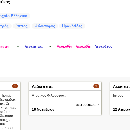
εύκος
ρχαίο Ελληνικό
ατρός
Ίππος
Φιλόσοφος
Ηρακλείδες
«
»
υκίππη
Λεύκιππος
Λευκοθέα
Λευκοθέη
Λευκόθεος
Λεύκιππος
Λεύκιππ
1
2
υ Ηρακλή
Ατομικός Φιλόσοφος.
Ιατρός
 Θεσπιάδας
ης. Οι
περισσότερα >
 θυγατέρες
18 Νοεμβρίου
12 Απριλί
ίας) του
 Θέσπιου
τίας, με
 του
τους, που