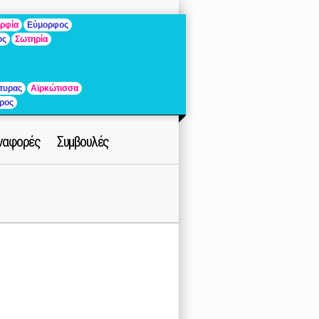
ρφία
Εύμορφος
ος
Σωτηρία
τυρας
Αϊρκώτισσα
ρος
ναφορές
Συμβουλές