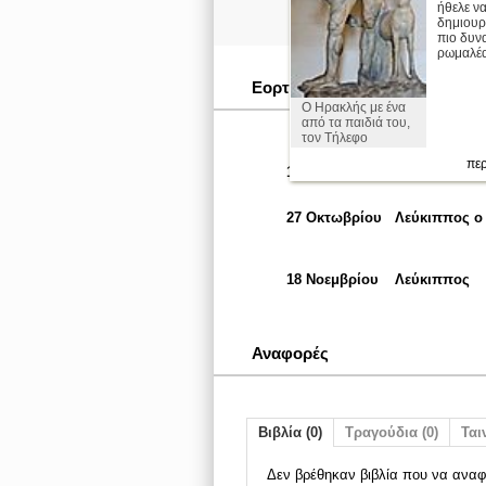
ήθελε ν
δημιουρ
πιο δυν
ρωμαλέα 
Εορταστικές Ημερομηνίες
Ο Ηρακλής με ένα
από τα παιδιά του,
τον Τήλεφο
περ
12 Απριλίου
Λεύκιππος
27 Οκτωβρίου
Λεύκιππος ο
18 Νοεμβρίου
Λεύκιππος
Αναφορές
Βιβλία (0)
Τραγούδια (0)
Ταιν
Δεν βρέθηκαν βιβλία που να αναφ