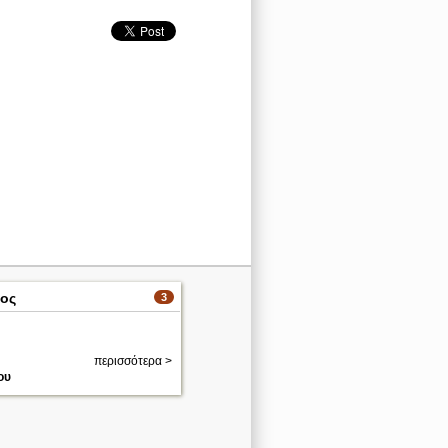
ος
3
περισσότερα >
ου