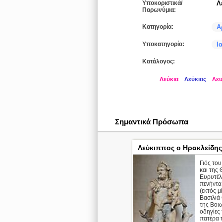
Υποκοριστικά/
Λ
Παρωνύμια:
Κατηγορία:
Α
Υποκατηγορία:
Ι
Κατάλογος:
Λεύκια
Λεύκιος
Λε
Σημαντικά Πρόσωπα
Λεύκιππος ο Ηρακλείδης
Γιός το
και της
Ευρυτέλ
πενήντα
(εκτός μ
Βασιλιά
της Βοιω
οδηγίες
πατέρα 