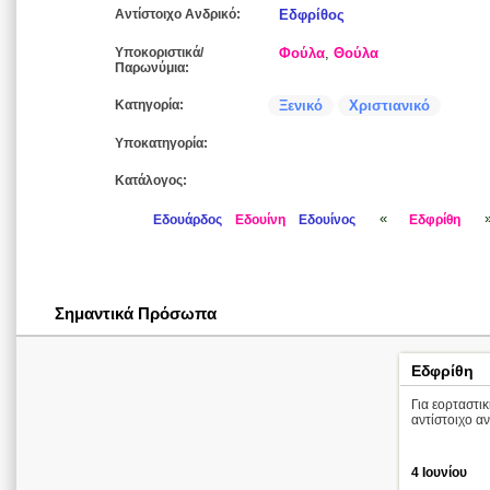
Αντίστοιχο Ανδρικό:
Εδφρίθος
Υποκοριστικά/
Φούλα
,
Θούλα
Παρωνύμια:
Κατηγορία:
Ξενικό
Χριστιανικό
Υποκατηγορία:
Κατάλογος:
«
Εδουάρδος
Εδουίνη
Εδουίνος
Εδφρίθη
Σημαντικά Πρόσωπα
Εδφρίθη
Για εορταστι
αντίστοιχο α
4 Ιουνίου