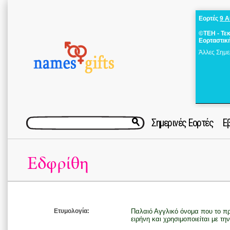
Εορτές
9 
©ΤΕΗ - Τε
Εορταστικ
Άλλες Σημε
Σημερινές Εορτές
Ε
Εδφρίθη
Ετυμολογία:
Παλαιό Αγγλικό όνομα που το πρώ
ειρήνη και χρησιμοποιείται με τη