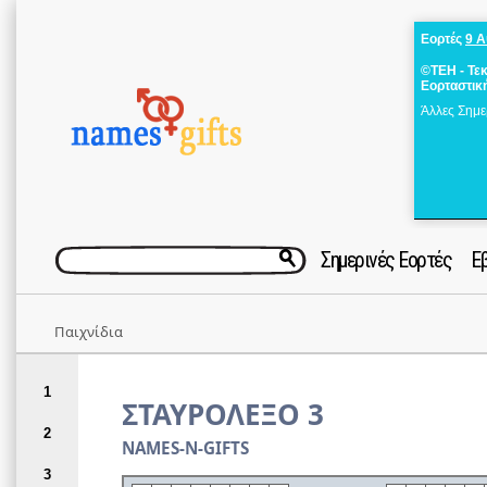
Εορτές
9 
©ΤΕΗ - Τε
Εορταστικ
Άλλες Σημε
Σημερινές Εορτές
Ε
Παιχνίδια
1
ΣΤΑΥΡΟΛΕΞΟ 3
2
NAMES-N-GIFTS
3