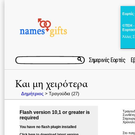
Εορτές
©ΤΕΗ -
Εορτασ
Άλλες Σ
Σημερινές Εορτές
Ε
Και μη χειρότερα
Δημήτριος
> Τραγούδια (27)
Τραγουδ
Flash version 10,1 or greater is
Συνθέτη
required
Στιχουρ
Χρονολο
You have no flash plugin installed
Στο πατ
Click here to download latest version