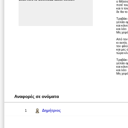
ο Μήτσος
ποτέ του
και τι τ
δε θα το
Τραβάει 
γελάει 
και κάνε
και λέει
Μη χειρό
Από τον
κι αυτό
τον φίλο
και μες 
τώρα κλ
Τραβάει 
γελάει 
και κάνε
και λέει
Μη χειρό
Αναφορές σε ονόματα
Δημήτριος
1