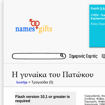
Εορτές
9 
©ΤΕΗ - Τε
Εορταστικ
Άλλες Σημε
Σημερινές Εορτές
Ε
Η γυναίκα του Πατώκου
Ιωσήφ
> Τραγούδια (5)
Τραγουδιστής: Φο
Flash version 10,1 or greater is
Συνθέτης: Φοίβος
required
Στιχουργός: Φοίβο
Χρονολογία: 1998