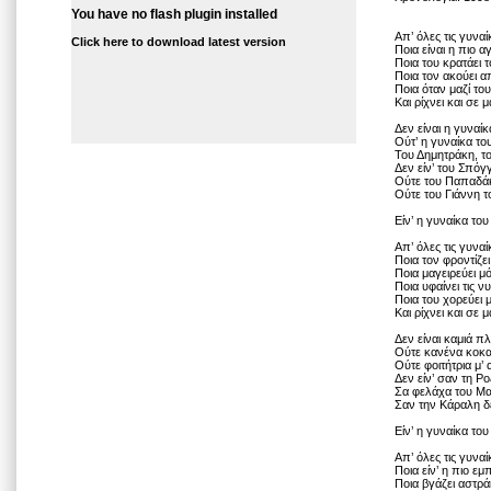
You have no flash plugin installed
Απ’ όλες τις γυνα
Click here to download latest version
Ποια είναι η πιο α
Ποια του κρατάει 
Ποια τον ακούει α
Ποια όταν μαζί το
Και ρίχνει και σε μ
Δεν είναι η γυναί
Ούτ’ η γυναίκα τ
Του Δημητράκη, τ
Δεν είν’ του Σπόγ
Ούτε του Παπαδάκ
Ούτε του Γιάννη τ
Είν’ η γυναίκα το
Απ’ όλες τις γυνα
Ποια τον φροντίζει
Ποια μαγειρεύει μ
Ποια υφαίνει τις ν
Ποια του χορεύει 
Και ρίχνει και σε 
Δεν είναι καμιά πλ
Ούτε κανένα κοκα
Ούτε φοιτήτρια μ’ 
Δεν είν’ σαν τη Ρ
Σα φελάχα του Μ
Σαν την Κάραλη δε
Είν’ η γυναίκα το
Απ’ όλες τις γυνα
Ποια είν’ η πιο εμ
Ποια βγάζει αστρά