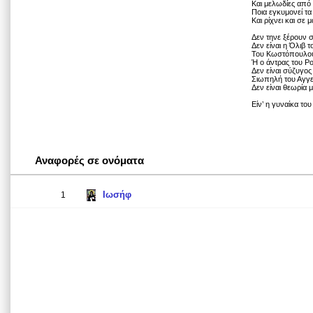
Και μελωδίες από τ
Ποια εγκυμονεί τα
Και ρίχνει και σε μ
Δεν τηνε ξέρουν σ
Δεν είναι η Όλιβ 
Του Κωστόπουλου
Ή ο άντρας του Ρ
Δεν είναι σύζυγο
Σιωπηλή του Αγγ
Δεν είναι θεωρία 
Είν’ η γυναίκα το
Αναφορές σε ονόματα
Ιωσήφ
1