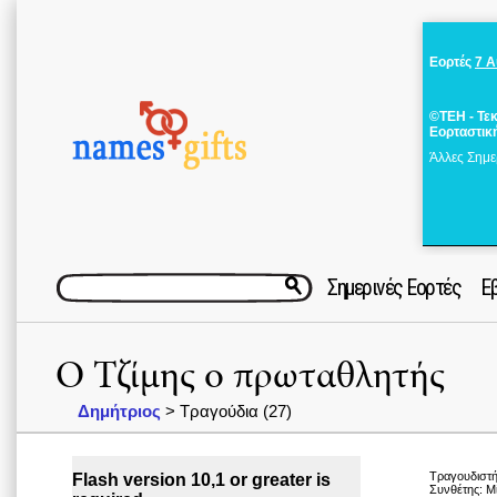
Εορτές
7 
©ΤΕΗ - Τε
Εορταστικ
Άλλες Σημε
Σημερινές Εορτές
Ε
Ο Τζίμης ο πρωταθλητής
Δημήτριος
> Τραγούδια (27)
Τραγουδιστή
Flash version 10,1 or greater is
Συνθέτης: Μ