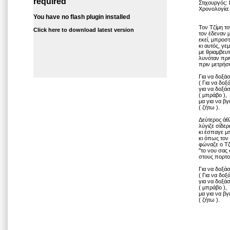
required
Στιχουργός:
Χρονολογία:
You have no flash plugin installed
Τον Τζίμη τ
Click here to download latest version
τον έδεναν μ
εκεί, μπροσ
κι αυτός, γε
με θριαμβευτ
λυνόταν πριν
πριν μετρήσε
Για να δοξάσ
( Για να δοξ
για να δοξάσ
( μπράβο ),
μα για να βγ
( ζήτω ).
Δεύτερος άθ
λύγιζε σίδε
κι έσπαγε μ
κι όπως τον 
φώναζε ο Τζ
"το νου σας
στους πορτο
Για να δοξάσ
( Για να δοξ
για να δοξάσ
( μπράβο ),
μα για να βγ
( ζήτω ).