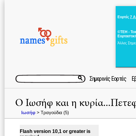
Εορτές
7 
©ΤΕΗ - Τε
Εορταστικ
Άλλες Σημε
Σημερινές Εορτές
Ε
Ο Ιωσήφ και η κυρία...Πετ
Ιωσήφ
> Τραγούδια (5)
Flash version 10,1 or greater is