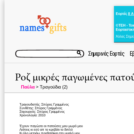
Εορτές
8 
©ΤΕΗ - Τε
Εορταστικ
Άλλες Σημε
Σημερινές Εορτές
Ε
Ροζ μικρές παγωμένες πατο
Παύλα
> Τραγούδια (2)
Τραγουδιστής: Σπύρος Γραμμένος
Συνθέτης: Σπύρος Γραμμένος
Στιχουργός: Σπύρος Γραμμένος
Χρονολογία: 2010
Έχουν παγώσει οι πατούσες μου μωρό μου
Λείπεις κι εσύ απ το κρεβάτι το διπλό
Κι όλο μετράω προβατάκια στο μυαλό μου