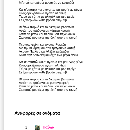
Μήπως μπορέσω μοναχός να κοιμηθώ
Και σ’αγαπω και σ’αγαπω και μου ‘χεις φύγει
Κι ας ορκιζόσουνα αγάπη αληθινή
Τώρα με χάπια με αλκοόλ και μες τα ρίγη
Σε ξεπερνάω κάθε βράδυ στην τιβι
Βλέπω πορνό και τα δικά μας βιντεάκια
Αυτά που τράβαγα με κάμερα κρυφή
Καίνε τα μάτια και τα δυο μου τα χειλάκια
Στα αυτιά μου έχω την δική σου την φωνή
Περνάω φρίκη και ακούω Ρακιτζή
Με την κιθάρα μου σου τραγουδώ Χατζή
Ακούω Πωλίνα και Αλέξια τα βράδια
Κι απ την δουλειά μου έχω ένα μήνα άδεια
Και σ’ αγαπώ και σ’ αγαπώ και μου ‘χεις φύγει
Κι ας ορκιζόσουνα αγάπη αληθινή
Τώρα με χάπια με αλκοόλ και μες τα ρίγη
Σε ξεπερνάω κάθε βράδυ στην τιβι
Βλέπω πορνό και τα δικά μας βιντεάκια
Αυτά που τράβαγα με φωτογραφική
Καίνε τα μάτια και τα δυο μου τα χειλάκια
Στα αυτιά μου έχω την δική σου την φωνή
Αναφορές σε ονόματα
Παύλα
1