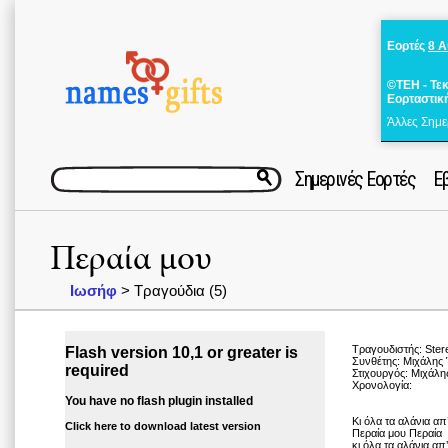
Εορτές
8 
©ΤΕΗ - Τε
Εορταστικ
Άλλες Σημε
Σημερινές Εορτές
Ε
Περαία μου
Ιωσήφ
> Τραγούδια (5)
Τραγουδιστής: Ster
Flash version 10,1 or greater is
Συνθέτης: Μιχάλης
required
Στιχουργός: Μιχάλ
Χρονολογία:
You have no flash plugin installed
Κι όλα τα αλάνια απ
Click here to download latest version
Περαία μου Περαία
κι όλα τα αλάνια απ