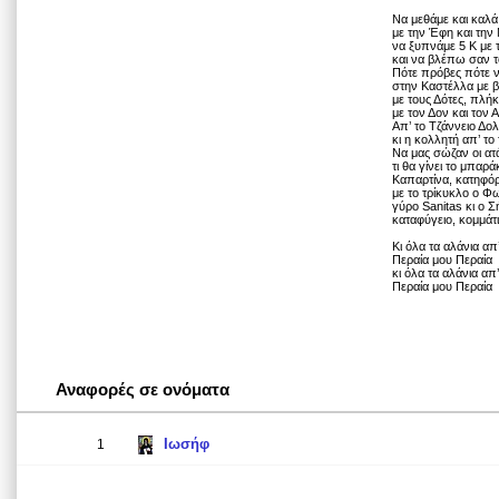
Να μεθάμε και καλά
με την Έφη και την 
να ξυπνάμε 5 Κ με
και να βλέπω σαν τ
Πότε πρόβες πότε ν
στην Καστέλλα με 
με τους Δότες, πλήκ
με τον Δον και τον
Απ’ το Τζάννειο Δο
κι η κολλητή απ’ το
Να μας σώζαν οι α
τι θα γίνει το μπαρ
Καπαρτίνα, κατηφόρ
με το τρίκυκλο ο Φω
γύρο Sanitas κι ο 
καταφύγειο, κομμάτι
Κι όλα τα αλάνια απ
Περαία μου Περαία
κι όλα τα αλάνια απ
Περαία μου Περαία
Αναφορές σε ονόματα
Ιωσήφ
1