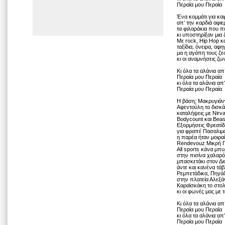
Περαία μου Περαία
Ένα κομμάτι για κα
απ’ την καρδιά αφι
τα φιλαράκια που 
κι υποστηρίξαν μια
Με rock, Hip Hop κα
ταξίδια, όνειρα, αφη
μα η αγάπη τους ζε
κι οι αναμνήσεις ζ
Κι όλα τα αλάνια απ
Περαία μου Περαία
κι όλα τα αλάνια απ
Περαία μου Περαία
Η βάση; Μακρυγιάν
Αφεντούλη το δισκά
καταλήψεις με Nirv
Bodycount και Beas
Εξορμήσεις Φρεατίδ
για φραπέ Πασαλι
η παρέα ήταν μοιραί
Rendevouz Μικρή Πλ
All sports κάνα μπ
στην πισίνα χαλαρό
μπασκετάκι στον Δι
άντε και κανένα τάβ
Ρεμπετάδικα, Πηγά
στην πλατεία Αλεξά
Καραϊσκάκη το στο
κι οι φωνές μας με 
Κι όλα τα αλάνια απ
Περαία μου Περαία
κι όλα τα αλάνια απ
Περαία μου Περαία