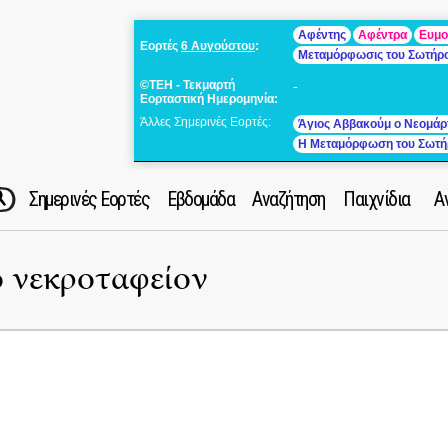
Αφέντης
Αφέντρα
Ευμο
Εορτές
6 Αυγούστου
:
Μεταμόρφωσις του Σωτήρ
©ΤΕΗ - Τεκμαρτή
-
Εορταστική Ημερομηνία:
Άλλες Σημερινές Εορτές:
Άγιος Αββακούμ ο Νεομάρ
Η Μεταμόρφωση του Σωτή
Σημερινές Εορτές
Εβδομάδα
Αναζήτηση
Παιχνίδια
Α
ο νεκροταφείον