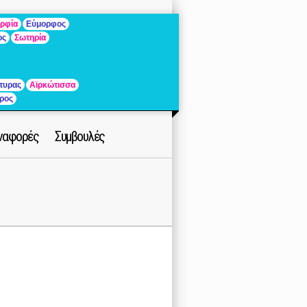
ρφία
Εύμορφος
ος
Σωτηρία
τυρας
Αϊρκώτισσα
ρος
ναφορές
Συμβουλές