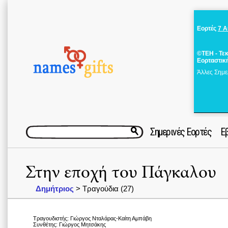
Εορτές
7 
©ΤΕΗ - Τε
Εορταστικ
Άλλες Σημε
Σημερινές Εορτές
Ε
Στην εποχή του Πάγκαλου
Δημήτριος
> Τραγούδια (27)
Τραγουδιστής: Γιώργος Νταλάρας-Καίτη Αμπάβη
Συνθέτης: Γιώργος Μητσάκης