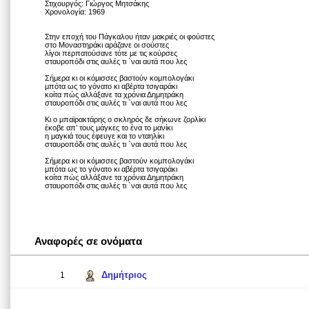
Στιχουργός: Γιώργος Μητσάκης
Χρονολογία: 1969
Στην εποχή του Πάγκαλου ήταν μακριές οι φούστες
στο Μοναστηράκι αράζανε οι σούστες
λίγοι περπατούσανε τότε με τις κούρσες
σταυροπόδι στις αυλές τι `ναι αυτά που λες
Σήμερα κι οι κόμισσες βαστούν κομπολογάκι
μπότα ως το γόνατο κι αβέρτα τσιγαράκι
κοίτα πώς αλλάξανε τα χρόνια Δημητράκη
σταυροπόδι στις αυλές τι `ναι αυτά που λες
Κι ο μπαϊρακτάρης ο σκληρός δε σήκωνε ζορλίκι
έκοβε απ’ τους μάγκες το ένα το μανίκι
η μαγκιά τους έφευγε και το νταηλίκι
σταυροπόδι στις αυλές τι `ναι αυτά που λες
Σήμερα κι οι κόμισσες βαστούν κομπολογάκι
μπότα ως το γόνατο κι αβέρτα τσιγαράκι
κοίτα πώς αλλάξανε τα χρόνια Δημητράκη
σταυροπόδι στις αυλές τι `ναι αυτά που λες
Αναφορές σε ονόματα
Δημήτριος
1