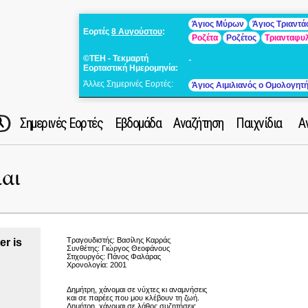
Άγιος Μύρων
Άγιος Τριαντ
Εορτές
8 Αυγούστου
:
Ροζέτα
Ροζέτος
Τριανταφυ
©ΤΕΗ - Τεκμαρτή
-
Εορταστική Ημερομηνία:
Άλλες Σημερινές Εορτές:
Άγιος Αιμιλιανός ο Ομολογητ
Σημερινές Εορτές
Εβδομάδα
Αναζήτηση
Παιχνίδια
Α
αι
Τραγουδιστής: Βασίλης Καρράς
er is
Συνθέτης: Γιώργος Θεοφάνους
Στιχουργός: Πάνος Φαλάρας
Χρονολογία: 2001
Δημήτρη, χάνομαι σε νύχτες κι αναμνήσεις
και σε παρέες που μου κλέβουν τη ζωή.
Δημήτρη, χάνομαι σε λάθος συζητήσεις