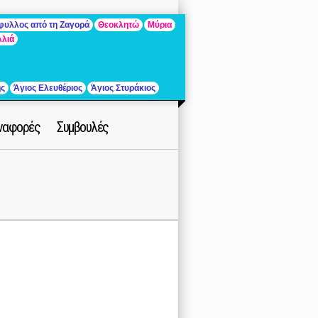
άφυλλος από τη Ζαγορά
Θεοκλητώ
Μύρια
λλιά
ής
Άγιος Ελευθέριος
Άγιος Στυράκιος
ναφορές
Συμβουλές