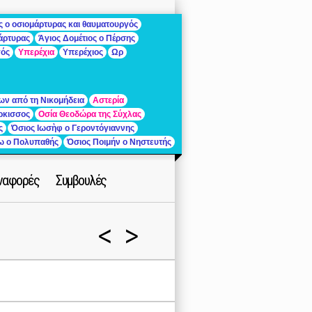
ς ο οσιομάρτυρας και θαυματουργός
μάρτυρας
Άγιος Δομέτιος ο Πέρσης
γός
Υπερέχια
Υπερέχιος
Ωρ
ων από τη Νικομήδεια
Αστερία
ρκισσος
Οσία Θεοδώρα της Σύχλας
ς
Όσιος Ιωσὴφ ο Γεροντόγιαννης
ίω ο Πολυπαθής
Όσιος Ποιμήν ο Νηστευτής
ναφορές
Συμβουλές
<
>