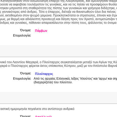
 Καταγγέλθηκαν στον ειδωλολάτρη έπαρχο της Αλεξάνδρειας, και ομολόγησαν θαρραλ
ούσε να εκφοβίσει τουλάχιστον τις γυναίκες, και να τις πείσει να προσφέρουν θυσία
τηκαν μπροστά στη σταθερότητα της πίστης των γυναικών και γρήγορα διδάχτηκε, ότ
ς γενναιότερες από άνδρες. Τότε ο έπαρχος, διέταξε να θανατωθούν όλοι δια πείνας 
νοί, εκτεθειμένοι στον ψυχρό χειμώνα. Προκλητικότατα οι στρατιώτες, έπιναν και έ
μως, με θερμή και αδιάλειπτη προσευχή και δέηση προς τον Χριστό, αντιμετώπιζαν
 άνδρες και γυναίκες, πέθαναν απαρασάλευτοι στην πίστη τους, ψάλλοντες το όνομα
Όνομα:
Πάμβων
Ετυμολογία:
νικό του Λεοντίου Μαχαιρά, ο Πλούταρχος συγκαταλέγεται μεταξύ των Αγίων της 
χαιρά ο Πλούταρχος φέρεται έκτος επίσκοπος Κύπρου, μαζί με τον Απόστολο Βαρν
Όνομα:
Πλούταρχος
Ετυμολογία:
Από τις αρχαίες Ελληνικές λέξεις 'πλούτος' και 'αρχω' και σ
(διαχειρίζεται) του πλούτου.
ταστική ημερομηνία πηγαίνετε στο αντίστοιχο ανδρικό
Όνομα: