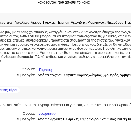
κακό (αυτός που απωθεί το κακό).
Αιγύπτω - Απόλλων, Άρειος, Γοργίας , Ειρήνη, Λεωνίδης, Μαρκιανός, Νίκανδρος, Πά
ας μαζί με άλλους χριστιανούς καταγγέλθηκαν στον ειδωλολάτρη έπαρχο της Αλεξά
άταια αυτός έλπιζε ότι θα μπορούσε να εκφοβίσει τουλάχιστον τις γυναίκες, και να τ
εις και απειλές, συντρίφτηκαν μπροστά στη σταθερότητα της πίστης των γυναικών 
εικνύει και γυναίκες γενναιότερες από άνδρες. Τότε ο έπαρχος, διέταξε να θανατωθού
ες έμειναν νηστικοί και γυμνοί, εκτεθειμένοι στον ψυχρό χειμώνα. Προκλητικότατα ο
α φαγητά μπροστά τους. Αυτοί όμως, με θερμή και αδιάλειπτη προσευχή και δέηση 
ράνθρωπη δοκιμασία. Τελικά, άνδρες και γυναίκες, πέθαναν απαρασάλευτοι στην πί
ύ.
Όνομα:
Γοργίας
Ετυμολογία:
Από τα αρχαία Ελληνικά 'γοργός'=άγριος , φοβερός, ορμητι
οπος Τύρου
σε σε ηλικία 107 ετών. Έγραψε σύγγραμμα για τους 70 μαθητές του Ιησού Χριστο
Όνομα:
Δωρόθεος
Ετυμολογία:
Από τις αρχαίες Ελληνικές λέξεις 'δώρον' και 'Θεός' και σημ