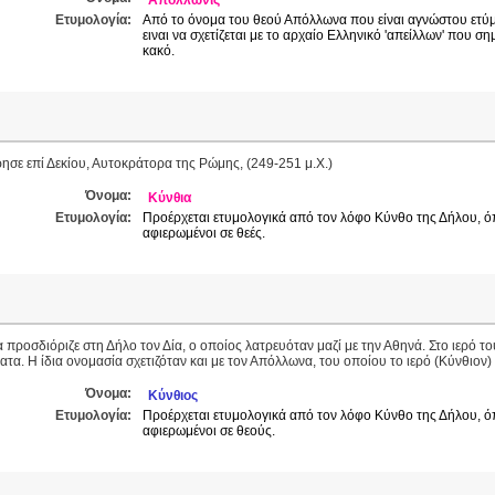
Απολλωνίς
Ετυμολογία:
Από το όνομα του θεού Απόλλωνα που είναι αγνώστου ετύ
ειναι να σχετίζεται με το αρχαίο Ελληνικό 'απείλλων' που σ
κακό.
σε επί Δεκίου, Αυτοκράτορα της Ρώμης, (249-251 μ.Χ.)
Όνομα:
Κύνθια
Ετυμολογία:
Προέρχεται ετυμολογικά από τον λόφο Κύνθο της Δήλου, ό
αφιερωμένοι σε θεές.
 προσδιόριζε στη Δήλο τον Δία, ο οποίος λατρευόταν μαζί με την Αθηνά. Στο ιερό το
τα. Η ίδια ονομασία σχετιζόταν και με τον Απόλλωνα, του οποίου το ιερό (Κύνθιον)
Όνομα:
Κύνθιος
Ετυμολογία:
Προέρχεται ετυμολογικά από τον λόφο Κύνθο της Δήλου, ό
αφιερωμένοι σε θεούς.