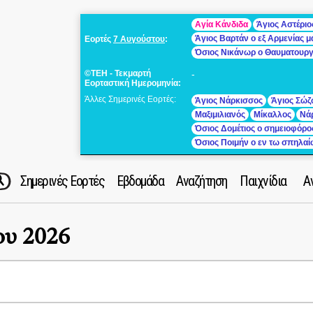
Αγία Κάνδιδα
Άγιος Αστέριο
Άγιος Βαρτάν ο εξ Αρμενίας 
Εορτές
7 Αυγούστου
:
Όσιος Νικάνωρ ο Θαυματουρ
©ΤΕΗ - Τεκμαρτή
-
Εορταστική Ημερομηνία:
Άλλες Σημερινές Εορτές:
Άγιος Νάρκισσος
Άγιος Σώζ
Μαξιμιλιανός
Μίκαλλος
Νά
Όσιος Δομέτιος ο σημειοφόρο
Όσιος Ποιμήν ο εν τω σπηλα
Σημερινές Εορτές
Εβδομάδα
Αναζήτηση
Παιχνίδια
Α
ου 2026