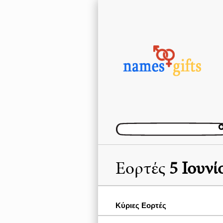
Εορτές
5 Ιουνί
Κύριες Εορτές