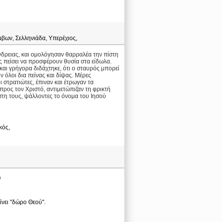
μβων, Σελληνιάδα, Υπερέχιος,
νδρειας, και ομολόγησαν θαρραλέα την πίστη
ις πείσει να προσφέρουν θυσία στα είδωλα.
και γρήγορα διδάχτηκε, ότι ο σταυρός μπορεί
ν όλοι δια πείνας και δίψας. Μέρες
ι στρατιώτες, έπιναν και έτρωγαν τα
προς τον Χριστό, αντιμετώπιζαν τη φρικτή
στη τους, ψάλλοντες το όνομα του Ιησού
κός,
ύ
αίνει "δώρο Θεού".