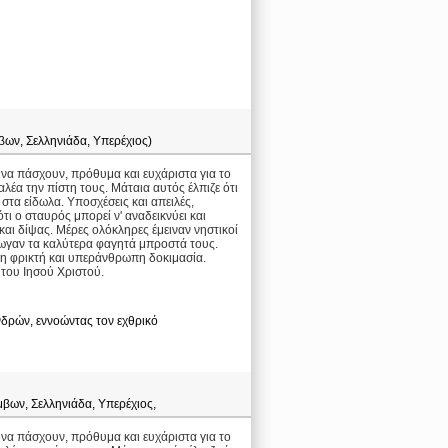
βων, Σελληνιάδα, Υπερέχιος)
 να πάσχουν, πρόθυμα και ευχάριστα για το
έα την πίστη τους. Μάταια αυτός έλπιζε ότι
 στα είδωλα. Υποσχέσεις και απειλές,
ι ο σταυρός μπορεί ν' αναδεικνύει και
και δίψας. Μέρες ολόκληρες έμειναν νηστικοί
τρωγαν τα καλύτερα φαγητά μπροστά τους.
 τη φρικτή και υπεράνθρωπη δοκιμασία.
 του Ιησού Χριστού.
ανδρών, εννοώντας τον εχθρικό
μβων, Σελληνιάδα, Υπερέχιος,
 να πάσχουν, πρόθυμα και ευχάριστα για το