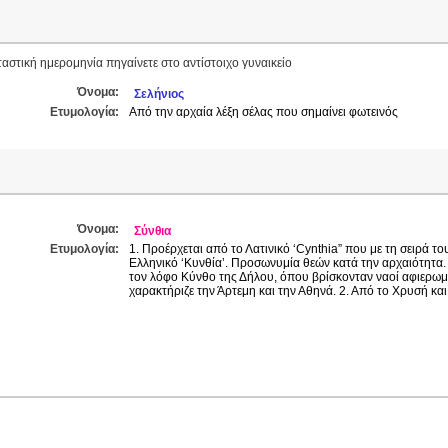
ταστική ημερομηνία πηγαίνετε στο αντίστοιχο γυναικείο
Όνομα:
Σελήνιος
Ετυμολογία:
Από την αρχαία λέξη σέλας που σημαίνει φωτεινός
Όνομα:
Σύνθια
Ετυμολογία:
1. Προέρχεται από το Λατινικό ‘Cynthia” που με τη σειρά τ
Ελληνικό ‘Κυνθία’. Προσωνυμία θεών κατά την αρχαιότητα.
τον λόφο Κύνθο της Δήλου, όπου βρίσκονταν ναοί αφιερωμ
χαρακτήριζε την Άρτεμη και την Αθηνά. 2. Από το Χρυσή και