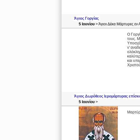
Άγιος Γοργίας
5 Ιουνίου
> Άγιοι Δέκα Μάρτυρες εν 
Ο Γοργί
τους. Μ
Υποσχέσ
ν' αναδ
ολόκληρ
καλύτερ
και υπε
Χριστο
Άγιος Δωρόθεος Ιερομάρτυρας επίσκ
5 Ιουνίου
>
Μαρτύρη