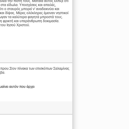
έα την πίστη τους. Μάταια αυτός έλπιζε ότι
 στα είδωλα. Υποσχέσεις και απειλές,
ι ο σταυρός μπορεί ν' αναδεικνύει και
και δίψας. Μέρες ολόκληρες έμειναν νηστικοί
τρωγαν τα καλύτερα φαγητά μπροστά τους.
 τη φρικτή και υπεράνθρωπη δοκιμασία.
 του Ιησού Χριστού.
Κύπρου.Στον πίνακα των επισκόπων Σαλαμίνας
άβα.
ημαίνει αυτόν που άρχει