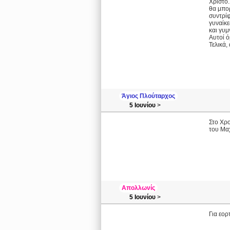
Χριστό.
θα μπορ
συντρίφ
γυναίκε
και γυμ
Αυτοί ό
Τελικά,
Άγιος Πλούταρχος
5 Ιουνίου
>
Στο Χρο
του Μα
Απολλωνίς
5 Ιουνίου
>
Για εορ