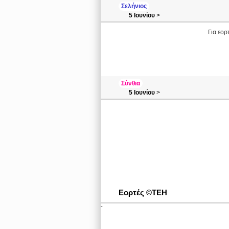
Σελήνιος
5 Ιουνίου
>
Για εορ
Σύνθια
5 Ιουνίου
>
Εορτές ©ΤΕΗ
-