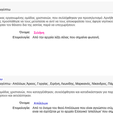
 Αιγύπτω
μιας οργανωμένης ομάδας χριστιανών, που συλλήφθηκαν για προσηλυτισμό. Αρνήθηκ
 προσπάθησε να τους μεταπείσει κι αντί να τους αποκεφαλίσει τους άφησε νηστικο
ησαν τον θάνατο δια της ασιτίας παρά να υποχωρήσουν.
Όνομα:
Σελήνη
Ετυμολογία:
Από την αρχαία λέξη σέλας που σημαίνει φωτεινή.
τω
Αιγύπτω - Απόλλων, Άρειος, Γοργίας , Ειρήνη, Λεωνίδης, Μαρκιανός, Νίκανδρος, Πά
μάδας χριστιανών, που καταγγέλθηκαν, συνελήφθησαν και καταδικάστηκαν για παρ
σουν και εκτελέστηκαν.
Όνομα:
Απόλλων
Ετυμολογία:
Από το όνομα του θεού Απόλλωνα που είναι αγνώστου ετύ
ειναι να σχετίζεται με το αρχαίο Ελληνικό 'απείλλων' που σ