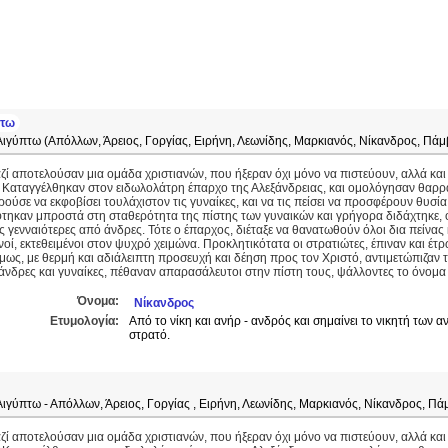
πτω
Αιγύπτω (Απόλλων, Άρειος, Γοργίας, Ειρήνη, Λεωνίδης, Μαρκιανός, Νίκανδρος, Πάμ
ζί αποτελούσαν μια ομάδα χριστιανών, που ήξεραν όχι μόνο να πιστεύουν, αλλά και
 Καταγγέλθηκαν στον ειδωλολάτρη έπαρχο της Αλεξάνδρειας, και ομολόγησαν θαρραλ
ούσε να εκφοβίσει τουλάχιστον τις γυναίκες, και να τις πείσει να προσφέρουν θυσία
τηκαν μπροστά στη σταθερότητα της πίστης των γυναικών και γρήγορα διδάχτηκε, ότ
ς γενναιότερες από άνδρες. Τότε ο έπαρχος, διέταξε να θανατωθούν όλοι δια πείνας 
νοί, εκτεθειμένοι στον ψυχρό χειμώνα. Προκλητικότατα οι στρατιώτες, έπιναν και έ
μως, με θερμή και αδιάλειπτη προσευχή και δέηση προς τον Χριστό, αντιμετώπιζαν
 άνδρες και γυναίκες, πέθαναν απαρασάλευτοι στην πίστη τους, ψάλλοντες το όνομα
Όνομα:
Νίκανδρος
Ετυμολογία:
Από το νίκη και ανήρ - ανδρός και σημαίνει το νικητή των 
στρατό.
Αιγύπτω - Απόλλων, Άρειος, Γοργίας , Ειρήνη, Λεωνίδης, Μαρκιανός, Νίκανδρος, Πά
ζί αποτελούσαν μια ομάδα χριστιανών, που ήξεραν όχι μόνο να πιστεύουν, αλλά και