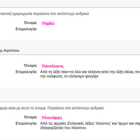
ταστική ημερομηνία πηγαίνετε στο αντίστοιχο ανδρικό
Όνομα:
Παμβώ
Ετυμολογία:
ης Αιγύπτου
Όνομα:
Πανσέληνος
Ετυμολογία:
Από τη λέξη παν=το όλο και σελήνη=από την λέξη σέλας που
την ολόφωτη, το ολόγιομο φεγγάρι
ρχει αγία με αυτό το όνομα. Πηγαίνετε στο αντίστοιχο ανδρικό
Όνομα:
Πλουτάρχη
Ετυμολογία:
Από τις αρχαίες Ελληνικές λέξεις 'πλούτος' και 'αρχω' και σ
(διαχειρίζεται) του πλούτου.